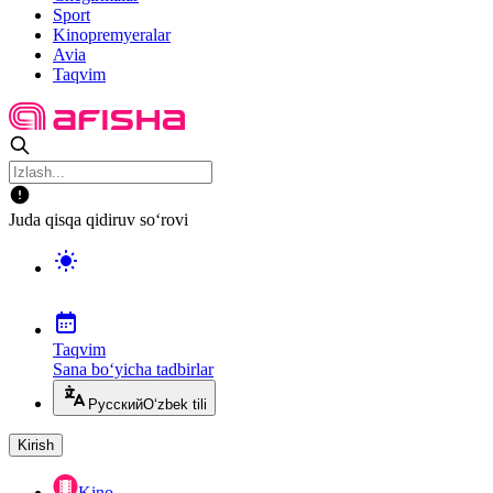
Sport
Kinopremyeralar
Avia
Taqvim
Juda qisqa qidiruv so‘rovi
Taqvim
Sana bo‘yicha tadbirlar
Русский
O‘zbek tili
Kirish
Kino