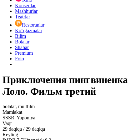
Konsertlar
Mashhurlar
Teatrlar
Restoranlar
Ko‘rgazmalar
Bilim
Bolalar
Shahar
Premium
Foto
Приключения пингвиненка
Лоло. Фильм третий
bolalar, multfilm
Mamlakat
SSSR, Yaponiya
Vaqt
29
daqiqa
/
29 daqiqa
Reyting