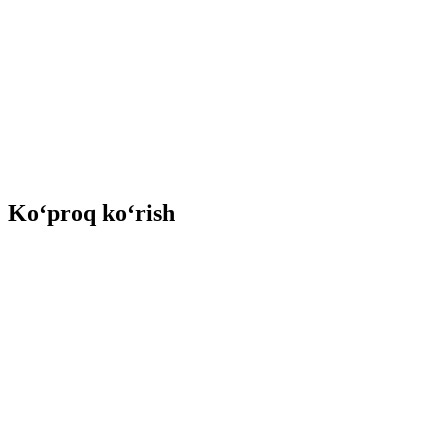
Ko‘proq ko‘rish