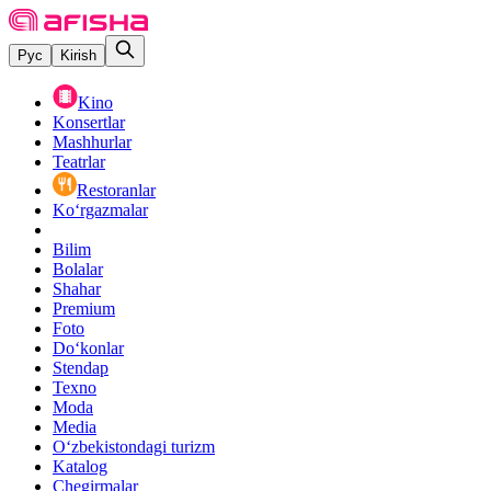
Рус
Kirish
Kino
Konsertlar
Mashhurlar
Teatrlar
Restoranlar
Ko‘rgazmalar
Bilim
Bolalar
Shahar
Premium
Foto
Do‘konlar
Stendap
Texno
Moda
Media
O‘zbekistondagi turizm
Katalog
Chegirmalar