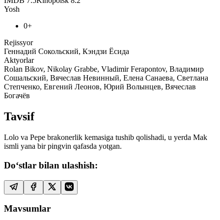
IMDB
7.5
Kinopoisk
8.2
Yosh
0+
Rejissyor
Геннадий Сокольский, Кэндзи Ёсида
Aktyorlar
Rolan Bikov, Nikolay Grabbe, Vladimir Ferapontov, Владимир
Сошальский, Вячеслав Невинный, Елена Санаева, Светлана
Степченко, Евгений Леонов, Юрий Волынцев, Вячеслав
Богачёв
Tavsif
Lolo va Pepe brakonerlik kemasiga tushib qolishadi, u yerda Mak
ismli yana bir pingvin qafasda yotgan.
Do‘stlar bilan ulashish:
Mavsumlar