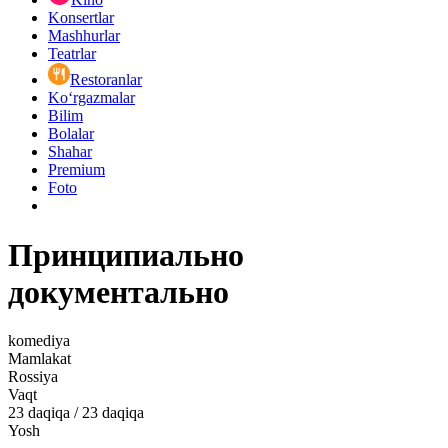
Konsertlar
Mashhurlar
Teatrlar
Restoranlar
Ko‘rgazmalar
Bilim
Bolalar
Shahar
Premium
Foto
Принципиально
документально
komediya
Mamlakat
Rossiya
Vaqt
23
daqiqa
/
23 daqiqa
Yosh