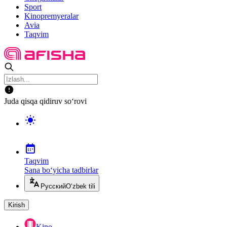
Sport
Kinopremyeralar
Avia
Taqvim
Juda qisqa qidiruv so‘rovi
Taqvim
Sana bo‘yicha tadbirlar
Русский
O‘zbek tili
Kirish
Kino