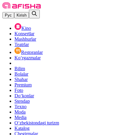
Рус
Kirish
Kino
Konsertlar
Mashhurlar
Teatrlar
Restoranlar
Ko‘rgazmalar
Bilim
Bolalar
Shahar
Premium
Foto
Do‘konlar
Stendap
Texno
Moda
Media
O‘zbekistondagi turizm
Katalog
Chegirmalar