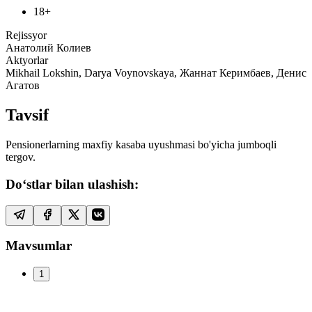
18+
Rejissyor
Анатолий Колиев
Aktyorlar
Mikhail Lokshin, Darya Voynovskaya, Жаннат Керимбаев, Денис
Агатов
Tavsif
Pensionerlarning maxfiy kasaba uyushmasi bo'yicha jumboqli
tergov.
Do‘stlar bilan ulashish:
Mavsumlar
1