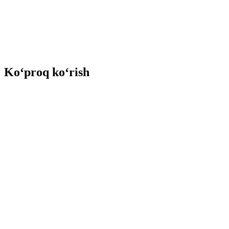
Ko‘proq ko‘rish