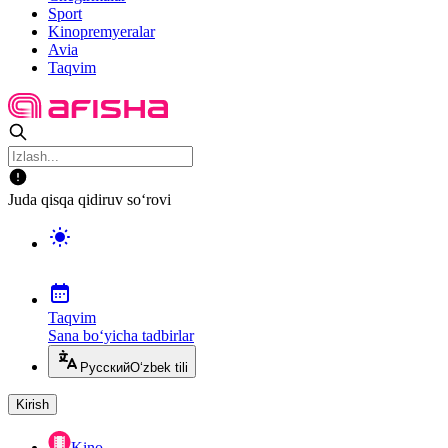
Sport
Kinopremyeralar
Avia
Taqvim
Juda qisqa qidiruv so‘rovi
Taqvim
Sana bo‘yicha tadbirlar
Русский
O‘zbek tili
Kirish
Kino