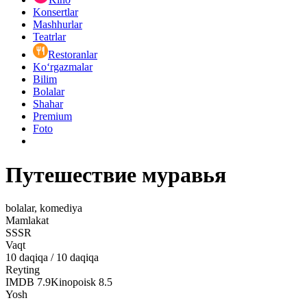
Konsertlar
Mashhurlar
Teatrlar
Restoranlar
Ko‘rgazmalar
Bilim
Bolalar
Shahar
Premium
Foto
Путешествие муравья
bolalar, komediya
Mamlakat
SSSR
Vaqt
10
daqiqa
/
10 daqiqa
Reyting
IMDB
7.9
Kinopoisk
8.5
Yosh