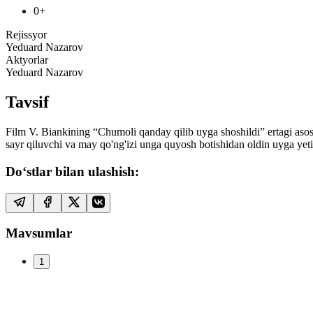
0+
Rejissyor
Yeduard Nazarov
Aktyorlar
Yeduard Nazarov
Tavsif
Film V. Biankining “Chumoli qanday qilib uyga shoshildi” ertagi aso
sayr qiluvchi va may qo'ng'izi unga quyosh botishidan oldin uyga yet
Do‘stlar bilan ulashish:
Mavsumlar
1