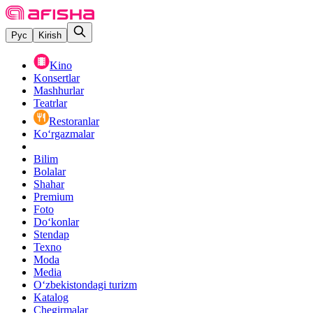
Рус
Kirish
Kino
Konsertlar
Mashhurlar
Teatrlar
Restoranlar
Ko‘rgazmalar
Bilim
Bolalar
Shahar
Premium
Foto
Do‘konlar
Stendap
Texno
Moda
Media
O‘zbekistondagi turizm
Katalog
Chegirmalar