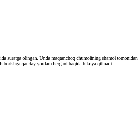
sida suratga olingan. Unda maqtanchoq chumolining shamol tomonidan o'r
ib borishga qanday yordam bergani haqida hikoya qilinadi.