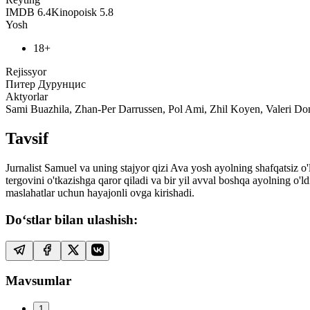
IMDB
6.4
Kinopoisk
5.8
Yosh
18+
Rejissyor
Питер Дурунцис
Aktyorlar
Sami Buazhila, Zhan-Per Darrussen, Pol Ami, Zhil Koyen, Valeri 
Tavsif
Jurnalist Samuel va uning stajyor qizi Ava yosh ayolning shafqatsiz o'l
tergovini o'tkazishga qaror qiladi va bir yil avval boshqa ayolning o'l
maslahatlar uchun hayajonli ovga kirishadi.
Do‘stlar bilan ulashish:
Mavsumlar
1