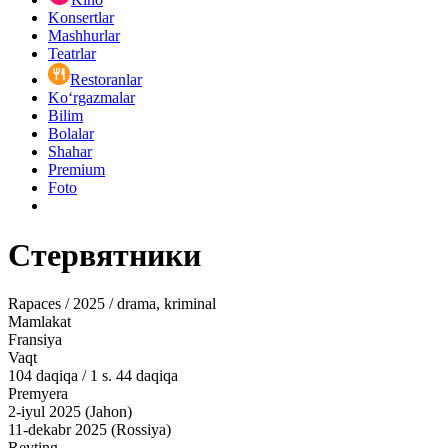
Konsertlar
Mashhurlar
Teatrlar
Restoranlar
Ko‘rgazmalar
Bilim
Bolalar
Shahar
Premium
Foto
Стервятники
Rapaces / 2025 / drama, kriminal
Mamlakat
Fransiya
Vaqt
104
daqiqa
/
1 s. 44 daqiqa
Premyera
2-iyul 2025 (Jahon)
11-dekabr 2025 (Rossiya)
Reyting