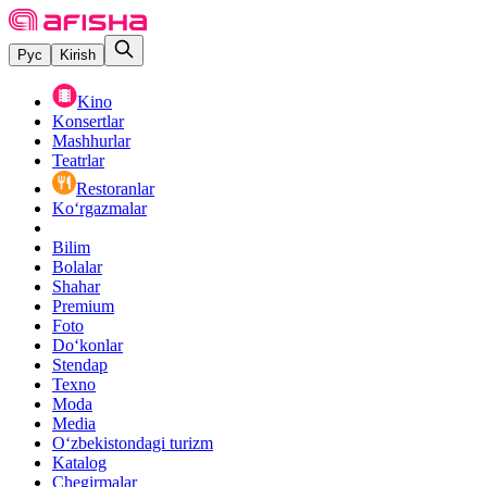
Рус
Kirish
Kino
Konsertlar
Mashhurlar
Teatrlar
Restoranlar
Ko‘rgazmalar
Bilim
Bolalar
Shahar
Premium
Foto
Do‘konlar
Stendap
Texno
Moda
Media
O‘zbekistondagi turizm
Katalog
Chegirmalar