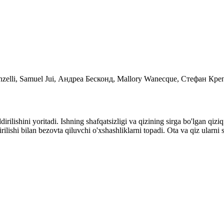
Donzelli, Samuel Jui, Андреа Бесконд, Mallory Wanecque, Стефан К
dirilishini yoritadi. Ishning shafqatsizligi va qizining sirga bo'lgan qi
dirilishi bilan bezovta qiluvchi o'xshashliklarni topadi. Ota va qiz ularn