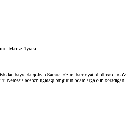
репон, Матьё Лукси
ziqishidan hayratda qolgan Samuel o'z muharririyatini bilmasdan o'z
i sirli Nemesis boshchiligidagi bir guruh odamlarga olib boradigan