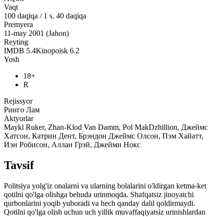
Vaqt
100
daqiqa
/
1 s. 40 daqiqa
Premyera
11-may 2001 (Jahon)
Reyting
IMDB
5.4
Kinopoisk
6.2
Yosh
18+
R
Rejissyor
Ринго Лам
Aktyorlar
Maykl Ruker, Zhan-Klod Van Damm, Pol MakDzhillion, Джеймс
Хатсон, Катрин Дент, Брэндон Джеймс Олсон, Пэм Хайатт,
Иэн Робисон, Аллан Грэй, Джейми Нокс
Tavsif
Politsiya yolg'iz onalarni va ularning bolalarini o'ldirgan ketma-ket
qotilni qo'lga olishga behuda urinmoqda. Shafqatsiz jinoyatchi
qurbonlarini yoqib yuboradi va hech qanday dalil qoldirmaydi.
Qotilni qo'lga olish uchun uch yillik muvaffaqiyatsiz urinishlardan