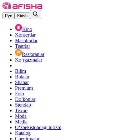
Рус
Kirish
Kino
Konsertlar
Mashhurlar
Teatrlar
Restoranlar
Ko‘rgazmalar
Bilim
Bolalar
Shahar
Premium
Foto
Do‘konlar
Stendap
Texno
Moda
Media
O‘zbekistondagi turizm
Katalog
Chegirmalar