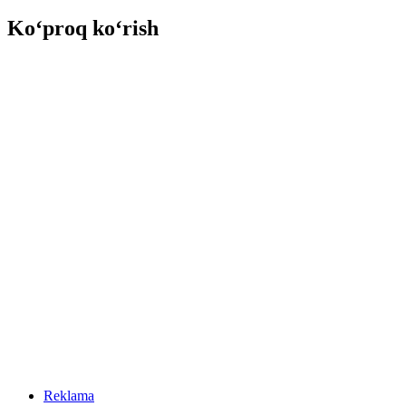
Ko‘proq ko‘rish
Reklama