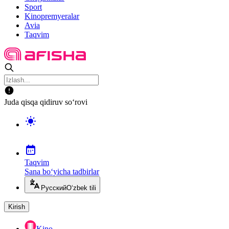
Sport
Kinopremyeralar
Avia
Taqvim
Juda qisqa qidiruv so‘rovi
Taqvim
Sana bo‘yicha tadbirlar
Русский
O‘zbek tili
Kirish
Kino