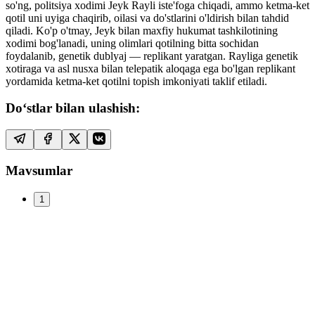
so'ng, politsiya xodimi Jeyk Rayli iste'foga chiqadi, ammo ketma-ket
qotil uni uyiga chaqirib, oilasi va do'stlarini o'ldirish bilan tahdid
qiladi. Ko'p o'tmay, Jeyk bilan maxfiy hukumat tashkilotining
xodimi bog'lanadi, uning olimlari qotilning bitta sochidan
foydalanib, genetik dublyaj — replikant yaratgan. Rayliga genetik
xotiraga va asl nusxa bilan telepatik aloqaga ega bo'lgan replikant
yordamida ketma-ket qotilni topish imkoniyati taklif etiladi.
Do‘stlar bilan ulashish:
Mavsumlar
1