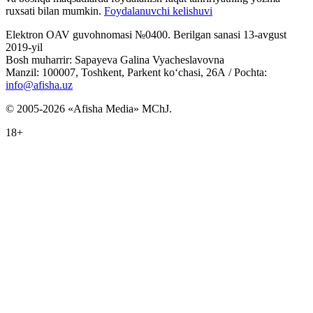
ruxsati bilan mumkin.
Foydalanuvchi kelishuvi
Elektron OAV guvohnomasi №0400. Berilgan sanasi 13-avgust
2019-yil
Bosh muharrir: Sapayeva Galina Vyacheslavovna
Manzil: 100007, Toshkent, Parkent ko‘chasi, 26А / Pochta:
info@afisha.uz
© 2005-2026 «Afisha Media» MChJ.
18+