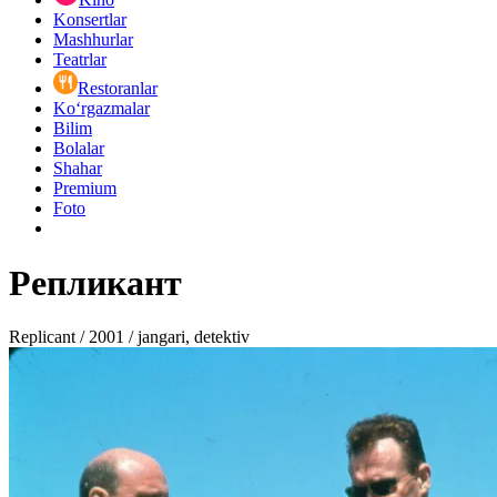
Konsertlar
Mashhurlar
Teatrlar
Restoranlar
Ko‘rgazmalar
Bilim
Bolalar
Shahar
Premium
Foto
Репликант
Replicant / 2001 / jangari, detektiv