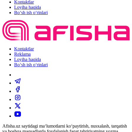
Kontaktlar
Loyiha haqida
Bo‘sh ish o‘rinlari
Kontaktlar
Reklama
Loyiha haqida
Bo‘sh ish o‘rinlari
Afisha.uz saytidagi ma‘lumotlarni ko‘paytirish, nusxalash, tarqatish
va boshqa maqsadlarda foydalanish faqat tahririyatning yozma