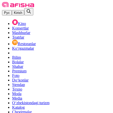
Рус
Kirish
Kino
Konsertlar
Mashhurlar
Teatrlar
Restoranlar
Ko‘rgazmalar
Bilim
Bolalar
Shahar
Premium
Foto
Do‘konlar
Stendap
Texno
Moda
Media
O‘zbekistondagi turizm
Katalog
Chegirmalar