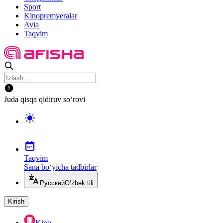
Sport
Kinopremyeralar
Avia
Taqvim
Juda qisqa qidiruv so‘rovi
Taqvim
Sana bo‘yicha tadbirlar
Русский
O‘zbek tili
Kirish
Kino