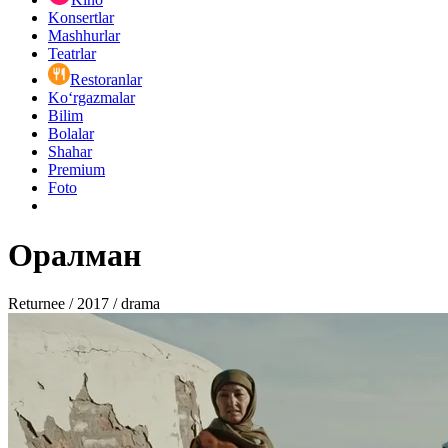
Konsertlar
Mashhurlar
Teatrlar
Restoranlar
Ko‘rgazmalar
Bilim
Bolalar
Shahar
Premium
Foto
Оралман
Returnee / 2017 / drama