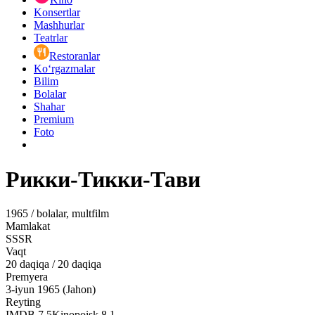
Konsertlar
Mashhurlar
Teatrlar
Restoranlar
Ko‘rgazmalar
Bilim
Bolalar
Shahar
Premium
Foto
Рикки-Тикки-Тави
1965 / bolalar, multfilm
Mamlakat
SSSR
Vaqt
20
daqiqa
/
20 daqiqa
Premyera
3-iyun 1965 (Jahon)
Reyting
IMDB
7.5
Kinopoisk
8.1