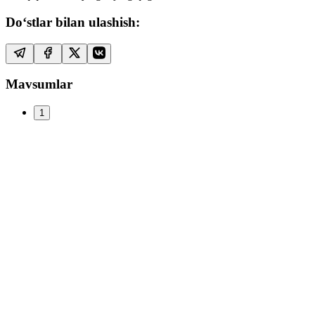
Do‘stlar bilan ulashish:
Mavsumlar
1