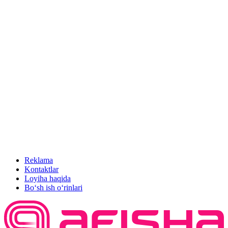
Reklama
Kontaktlar
Loyiha haqida
Bo‘sh ish o‘rinlari