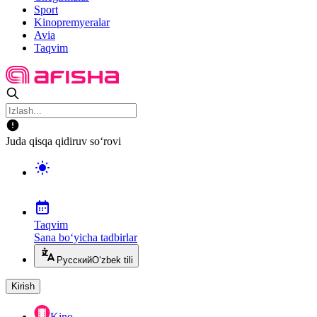
Sport
Kinopremyeralar
Avia
Taqvim
Juda qisqa qidiruv so‘rovi
Taqvim
Sana bo‘yicha tadbirlar
Русский
O‘zbek tili
Kirish
Kino