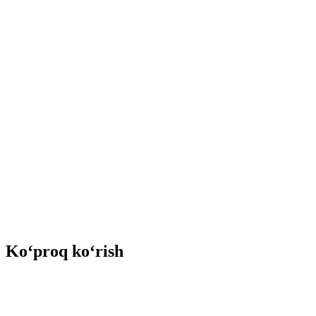
Ko‘proq ko‘rish