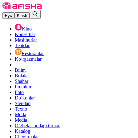
Рус
Kirish
Kino
Konsertlar
Mashhurlar
Teatrlar
Restoranlar
Ko‘rgazmalar
Bilim
Bolalar
Shahar
Premium
Foto
Do‘konlar
Stendap
Texno
Moda
Media
O‘zbekistondagi turizm
Katalog
Chegirmalar