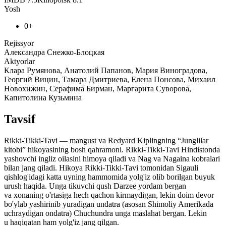
Yosh
0+
Rejissyor
Александра Снежко-Блоцкая
Aktyorlar
Клара Румянова, Анатолий Папанов, Мария Виноградова,
Георгий Вицин, Тамара Дмитриева, Елена Понсова, Михаил
Новохижин, Серафима Бирман, Маргарита Суворова,
Капитолина Кузьмина
Tavsif
Rikki-Tikki-Tavi — mangust va Redyard Kiplingning “Junglilar
kitobi” hikoyasining bosh qahramoni. Rikki-Tikki-Tavi Hindistonda
yashovchi ingliz oilasini himoya qiladi va Nag va Nagaina kobralari
bilan jang qiladi. Hikoya Rikki-Tikki-Tavi tomonidan Sigauli
qishlog'idagi katta uyning hammomida yolg'iz olib borilgan buyuk
urush haqida. Unga tikuvchi qush Darzee yordam bergan
va xonaning o'rtasiga hech qachon kirmaydigan, lekin doim devor
bo'ylab yashirinib yuradigan undatra (asosan Shimoliy Amerikada
uchraydigan ondatra) Chuchundra unga maslahat bergan. Lekin
u haqiqatan ham yolg'iz jang qilgan.