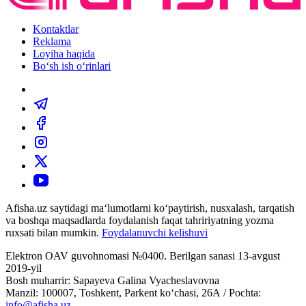
Kontaktlar
Reklama
Loyiha haqida
Bo‘sh ish o‘rinlari
Afisha.uz saytidagi ma‘lumotlarni ko‘paytirish, nusxalash, tarqatish
va boshqa maqsadlarda foydalanish faqat tahririyatning yozma
ruxsati bilan mumkin.
Foydalanuvchi kelishuvi
Elektron OAV guvohnomasi №0400. Berilgan sanasi 13-avgust
2019-yil
Bosh muharrir: Sapayeva Galina Vyacheslavovna
Manzil: 100007, Toshkent, Parkent ko‘chasi, 26А / Pochta:
info@afisha.uz