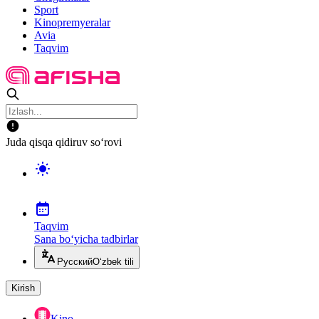
Sport
Kinopremyeralar
Avia
Taqvim
Juda qisqa qidiruv so‘rovi
Taqvim
Sana bo‘yicha tadbirlar
Русский
O‘zbek tili
Kirish
Kino