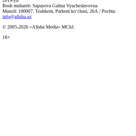
2019-yil
Bosh muharrir: Sapayeva Galina Vyacheslavovna
Manzil: 100007, Toshkent, Parkent ko‘chasi, 26А / Pochta:
info@afisha.uz
© 2005-2026 «Afisha Media» MChJ.
18+