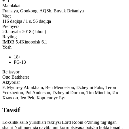
+11
Mamlakat
Fransiya, Gonkong, AQSh, Buyuk Britaniya
Vaqt
116
daqiqa
/
1 s. 56 daqiqa
Premyera
20-noyabr 2018 (Jahon)
Reyting
IMDB
5.4
Kinopoisk
6.1
Yosh
18+
PG-13
Rejissyor
Otto Batkherst
Aktyorlar
F. Myurrey Abrakham, Ben Mendelson, Dzheymi Foks, Teron
Yedzherton, Pol Anderson, Dzheymi Dornan, Tim Minchin, Ив
Хьюсон, Ien Pek, Корнелиус Бут
Tavsif
Lokslilik salib yurishlari faxriysi Lord Robin oʻzining tugʻilgan
shahri Nottingemga qaytib, uni korruptsiyaga botgan holda topadi.