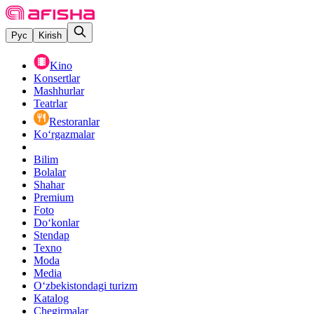
Рус
Kirish
Kino
Konsertlar
Mashhurlar
Teatrlar
Restoranlar
Ko‘rgazmalar
Bilim
Bolalar
Shahar
Premium
Foto
Do‘konlar
Stendap
Texno
Moda
Media
O‘zbekistondagi turizm
Katalog
Chegirmalar