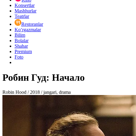
Konsertlar
Mashhurlar
Teatrlar
Restoranlar
Ko‘rgazmalar
Bilim
Bolalar
Shahar
Premium
Foto
Робин Гуд: Начало
Robin Hood / 2018 / jangari, drama