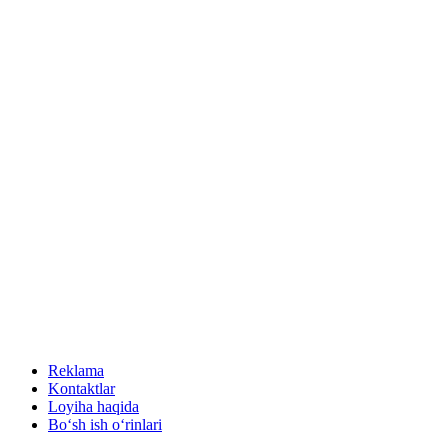
Reklama
Kontaktlar
Loyiha haqida
Bo‘sh ish o‘rinlari