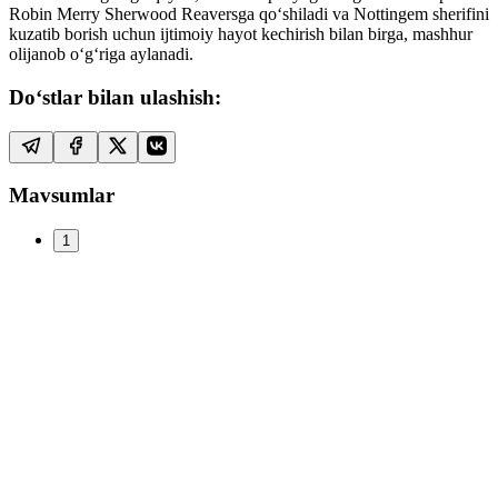
Robin Merry Sherwood Reaversga qoʻshiladi va Nottingem sherifini
kuzatib borish uchun ijtimoiy hayot kechirish bilan birga, mashhur
olijanob oʻgʻriga aylanadi.
Do‘stlar bilan ulashish:
Mavsumlar
1