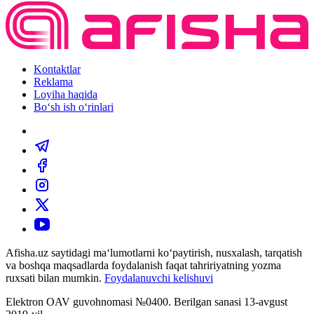
Kontaktlar
Reklama
Loyiha haqida
Bo‘sh ish o‘rinlari
Afisha.uz saytidagi ma‘lumotlarni ko‘paytirish, nusxalash, tarqatish
va boshqa maqsadlarda foydalanish faqat tahririyatning yozma
ruxsati bilan mumkin.
Foydalanuvchi kelishuvi
Elektron OAV guvohnomasi №0400. Berilgan sanasi 13-avgust