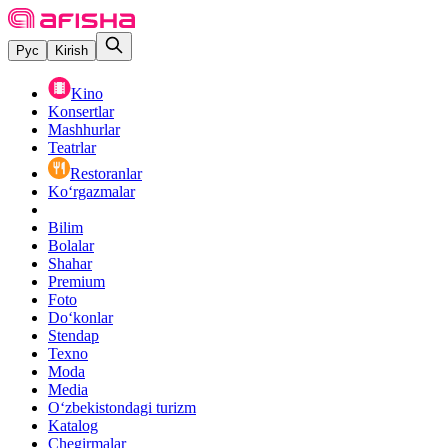
Рус
Kirish
Kino
Konsertlar
Mashhurlar
Teatrlar
Restoranlar
Ko‘rgazmalar
Bilim
Bolalar
Shahar
Premium
Foto
Do‘konlar
Stendap
Texno
Moda
Media
O‘zbekistondagi turizm
Katalog
Chegirmalar