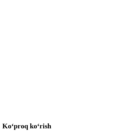
Ko‘proq ko‘rish