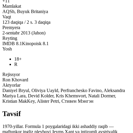
+11
Mamlakat
AQSh, Buyuk Britaniya
Vaqt
123
daqiqa
/
2 s. 3 daqiqa
Premyera
2-sentabr 2013 (Jahon)
Reyting
IMDB
8.1
Kinopoisk
8.1
Yosh
18+
R
Rejissyor
Ron Khovard
Aktyorlar
Daniyel Bryul, Oliviya Uayld, Perfranchesko Favino, Aleksandra
Mariya Lara, Devid Kolder, Kris Khemsvort, Natali Dormer,
Kristian MakKey, Alister Petri, Стивен Мэнгэн
Tavsif
1970-yillar. Formula 1 poygalaridagi ikki ashaddiy raqib —
maftunkor ingliz pleyboyi Jeyms Xant va intizomli avstriyalik