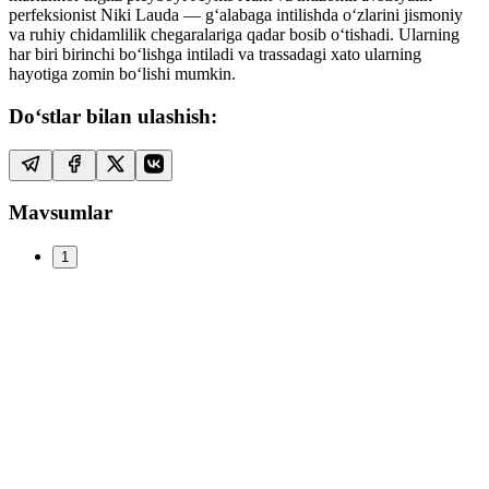
perfeksionist Niki Lauda — gʻalabaga intilishda oʻzlarini jismoniy
va ruhiy chidamlilik chegaralariga qadar bosib oʻtishadi. Ularning
har biri birinchi boʻlishga intiladi va trassadagi xato ularning
hayotiga zomin boʻlishi mumkin.
Do‘stlar bilan ulashish:
Mavsumlar
1