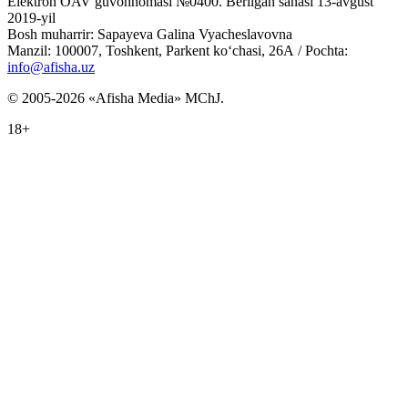
Elektron OAV guvohnomasi №0400. Berilgan sanasi 13-avgust
2019-yil
Bosh muharrir: Sapayeva Galina Vyacheslavovna
Manzil: 100007, Toshkent, Parkent ko‘chasi, 26А / Pochta:
info@afisha.uz
© 2005-2026 «Afisha Media» MChJ.
18+