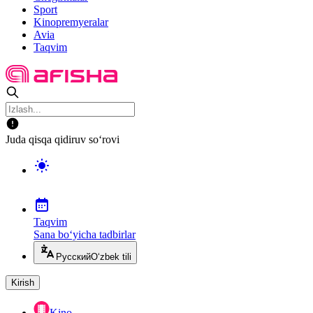
Sport
Kinopremyeralar
Avia
Taqvim
Juda qisqa qidiruv so‘rovi
Taqvim
Sana bo‘yicha tadbirlar
Русский
O‘zbek tili
Kirish
Kino