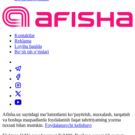
Kontaktlar
Reklama
Loyiha haqida
Bo‘sh ish o‘rinlari
Afisha.uz saytidagi ma‘lumotlarni ko‘paytirish, nusxalash, tarqatish
va boshqa maqsadlarda foydalanish faqat tahririyatning yozma
ruxsati bilan mumkin.
Foydalanuvchi kelishuvi