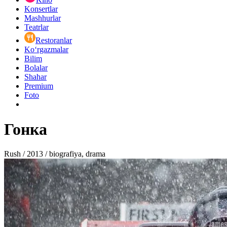
Konsertlar
Mashhurlar
Teatrlar
Restoranlar
Ko‘rgazmalar
Bilim
Bolalar
Shahar
Premium
Foto
Гонка
Rush / 2013 / biografiya, drama