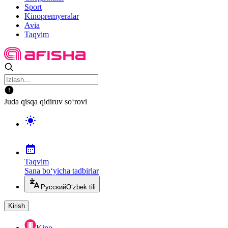
Sport
Kinopremyeralar
Avia
Taqvim
Juda qisqa qidiruv so‘rovi
Taqvim
Sana bo‘yicha tadbirlar
Русский
O‘zbek tili
Kirish
Kino