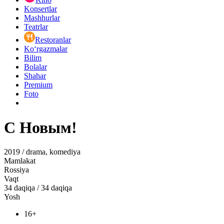
Konsertlar
Mashhurlar
Teatrlar
Restoranlar
Ko‘rgazmalar
Bilim
Bolalar
Shahar
Premium
Foto
С Новым!
2019 / drama, komediya
Mamlakat
Rossiya
Vaqt
34
daqiqa
/
34 daqiqa
Yosh
16+