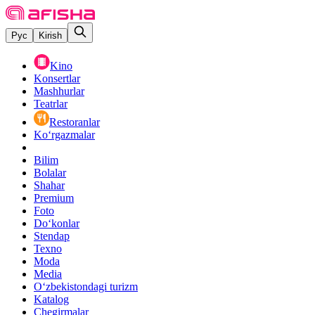
Рус
Kirish
Kino
Konsertlar
Mashhurlar
Teatrlar
Restoranlar
Ko‘rgazmalar
Bilim
Bolalar
Shahar
Premium
Foto
Do‘konlar
Stendap
Texno
Moda
Media
O‘zbekistondagi turizm
Katalog
Chegirmalar