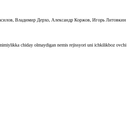
р Красилов, Владимир Дерхо, Александр Коржов, Игорь Литовкин
amimiylikka chiday olmaydigan nemis rejissyori uni ichkilikboz ovchi