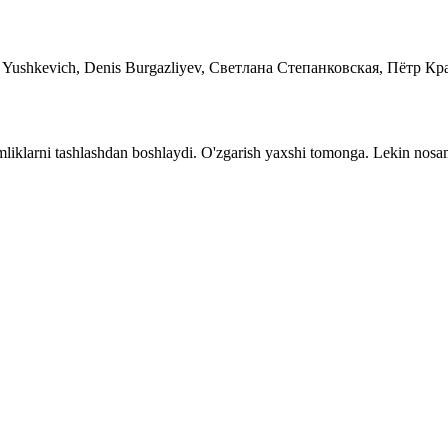
tin Yushkevich, Denis Burgazliyev, Светлана Степанковская, Пёт
chimliklarni tashlashdan boshlaydi. O'zgarish yaxshi tomonga. Lekin nos