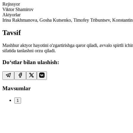
Rejissyor
Viktor Shamirov
Aktyorlar
Irina Rakhmanova, Gosha Kutsenko, Timofey Tribuntsev, Konstan
Tavsif
Mashhur aktyor hayotini o'zgartirishga qaror qiladi, avvalo spirtli i
sifatida tanlashni orzu qiladi.
Do‘stlar bilan ulashish:
Mavsumlar
1