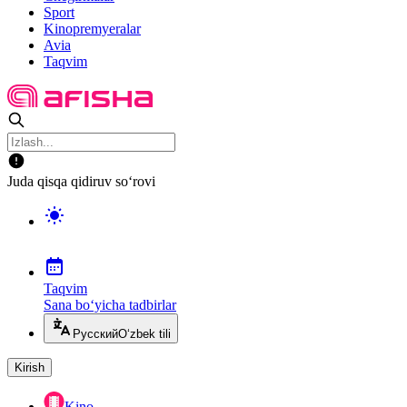
Sport
Kinopremyeralar
Avia
Taqvim
Juda qisqa qidiruv so‘rovi
Taqvim
Sana bo‘yicha tadbirlar
Русский
O‘zbek tili
Kirish
Kino