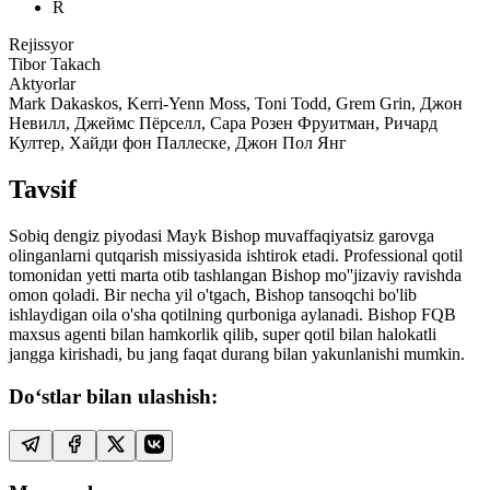
R
Rejissyor
Tibor Takach
Aktyorlar
Mark Dakaskos, Kerri-Yenn Moss, Toni Todd, Grem Grin, Джон
Невилл, Джеймс Пёрселл, Сара Розен Фруитман, Ричард
Култер, Хайди фон Паллеске, Джон Пол Янг
Tavsif
Sobiq dengiz piyodasi Mayk Bishop muvaffaqiyatsiz garovga
olinganlarni qutqarish missiyasida ishtirok etadi. Professional qotil
tomonidan yetti marta otib tashlangan Bishop mo''jizaviy ravishda
omon qoladi. Bir necha yil o'tgach, Bishop tansoqchi bo'lib
ishlaydigan oila o'sha qotilning qurboniga aylanadi. Bishop FQB
maxsus agenti bilan hamkorlik qilib, super qotil bilan halokatli
jangga kirishadi, bu jang faqat durang bilan yakunlanishi mumkin.
Do‘stlar bilan ulashish: