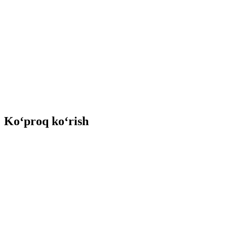
Ko‘proq ko‘rish