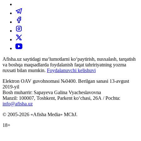
Afisha.uz saytidagi ma‘lumotlarni ko‘paytirish, nusxalash, tarqatish
va boshqa maqsadlarda foydalanish faqat tahririyatning yozma
ruxsati bilan mumkin.
Foydalanuvchi kelishuvi
Elektron OAV guvohnomasi №0400. Berilgan sanasi 13-avgust
2019-yil
Bosh muharrir: Sapayeva Galina Vyacheslavovna
Manzil: 100007, Toshkent, Parkent ko‘chasi, 26А / Pochta:
info@afisha.uz
© 2005-2026 «Afisha Media» MChJ.
18+