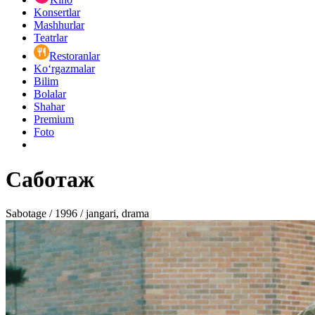
Konsertlar
Mashhurlar
Teatrlar
Restoranlar
Ko‘rgazmalar
Bilim
Bolalar
Shahar
Premium
Foto
Саботаж
Sabotage / 1996 / jangari, drama