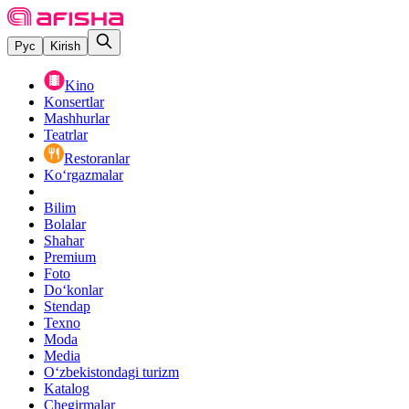
Рус
Kirish
Kino
Konsertlar
Mashhurlar
Teatrlar
Restoranlar
Ko‘rgazmalar
Bilim
Bolalar
Shahar
Premium
Foto
Do‘konlar
Stendap
Texno
Moda
Media
O‘zbekistondagi turizm
Katalog
Chegirmalar