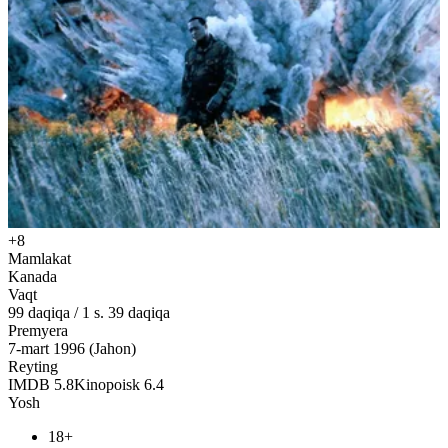
+8
Mamlakat
Kanada
Vaqt
99
daqiqa
/
1 s. 39 daqiqa
Premyera
7-mart 1996 (Jahon)
Reyting
IMDB
5.8
Kinopoisk
6.4
Yosh
18+