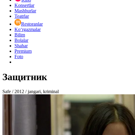
Konsertlar
Mashhurlar
Teatrlar
Restoranlar
Ko‘rgazmalar
Bilim
Bolalar
Shahar
Premium
Foto
Защитник
Safe / 2012 / jangari, kriminal