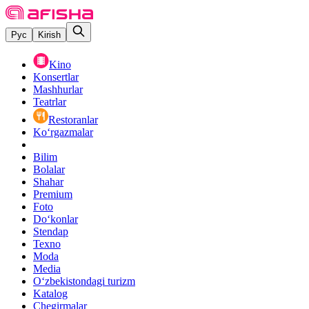
Рус
Kirish
Kino
Konsertlar
Mashhurlar
Teatrlar
Restoranlar
Ko‘rgazmalar
Bilim
Bolalar
Shahar
Premium
Foto
Do‘konlar
Stendap
Texno
Moda
Media
O‘zbekistondagi turizm
Katalog
Chegirmalar