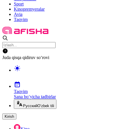
Sport
Kinopremyeralar
Avia
Taqvim
Juda qisqa qidiruv so‘rovi
Taqvim
Sana bo‘yicha tadbirlar
Русский
O‘zbek tili
Kirish
Kino