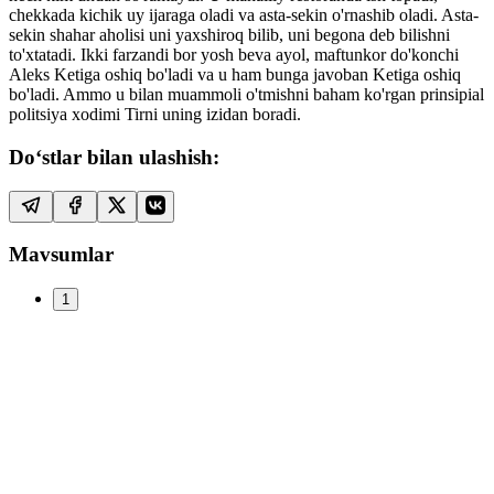
chekkada kichik uy ijaraga oladi va asta-sekin o'rnashib oladi. Asta-
sekin shahar aholisi uni yaxshiroq bilib, uni begona deb bilishni
to'xtatadi. Ikki farzandi bor yosh beva ayol, maftunkor do'konchi
Aleks Ketiga oshiq bo'ladi va u ham bunga javoban Ketiga oshiq
bo'ladi. Ammo u bilan muammoli o'tmishni baham ko'rgan prinsipial
politsiya xodimi Tirni uning izidan boradi.
Do‘stlar bilan ulashish:
Mavsumlar
1