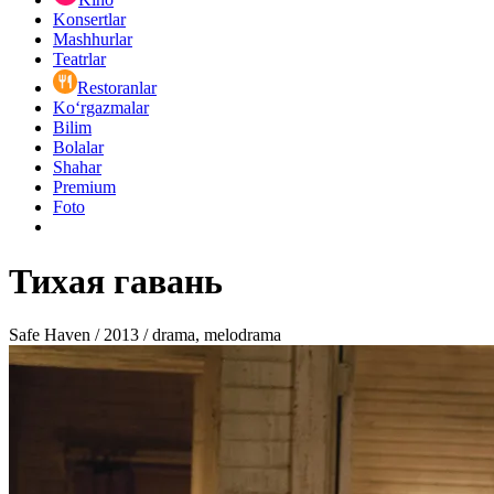
Konsertlar
Mashhurlar
Teatrlar
Restoranlar
Ko‘rgazmalar
Bilim
Bolalar
Shahar
Premium
Foto
Тихая гавань
Safe Haven / 2013 / drama, melodrama