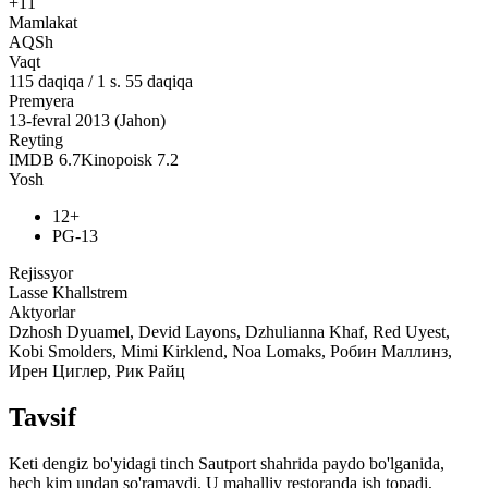
+11
Mamlakat
AQSh
Vaqt
115
daqiqa
/
1 s. 55 daqiqa
Premyera
13-fevral 2013 (Jahon)
Reyting
IMDB
6.7
Kinopoisk
7.2
Yosh
12+
PG-13
Rejissyor
Lasse Khallstrem
Aktyorlar
Dzhosh Dyuamel, Devid Layons, Dzhulianna Khaf, Red Uyest,
Kobi Smolders, Mimi Kirklend, Noa Lomaks, Робин Маллинз,
Ирен Циглер, Рик Райц
Tavsif
Keti dengiz bo'yidagi tinch Sautport shahrida paydo bo'lganida,
hech kim undan so'ramaydi. U mahalliy restoranda ish topadi,