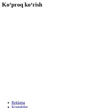
Ko‘proq ko‘rish
Reklama
Kontaktlar