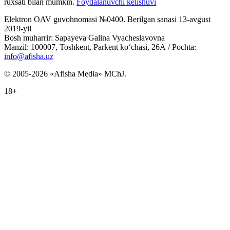
ruxsati bilan mumkin.
Foydalanuvchi kelishuvi
Elektron OAV guvohnomasi №0400. Berilgan sanasi 13-avgust
2019-yil
Bosh muharrir: Sapayeva Galina Vyacheslavovna
Manzil: 100007, Toshkent, Parkent ko‘chasi, 26А / Pochta:
info@afisha.uz
© 2005-2026 «Afisha Media» MChJ.
18+