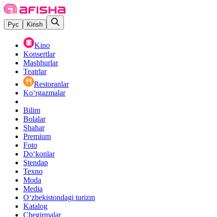
Рус
Kirish
Kino
Konsertlar
Mashhurlar
Teatrlar
Restoranlar
Ko‘rgazmalar
Bilim
Bolalar
Shahar
Premium
Foto
Do‘konlar
Stendap
Texno
Moda
Media
O‘zbekistondagi turizm
Katalog
Chegirmalar