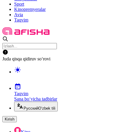
Sport
Kinopremyeralar
Avia
Taqvim
Juda qisqa qidiruv so‘rovi
Taqvim
Sana bo‘yicha tadbirlar
Русский
O‘zbek tili
Kirish
Kino