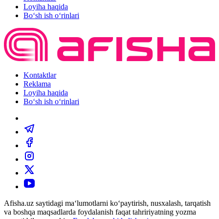
Loyiha haqida
Bo‘sh ish o‘rinlari
Kontaktlar
Reklama
Loyiha haqida
Bo‘sh ish o‘rinlari
Afisha.uz saytidagi ma‘lumotlarni ko‘paytirish, nusxalash, tarqatish
va boshqa maqsadlarda foydalanish faqat tahririyatning yozma