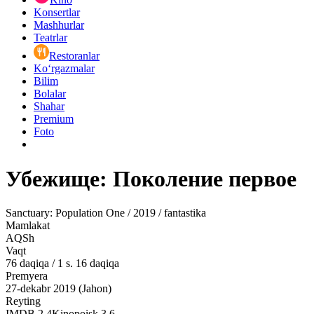
Konsertlar
Mashhurlar
Teatrlar
Restoranlar
Ko‘rgazmalar
Bilim
Bolalar
Shahar
Premium
Foto
Убежище: Поколение первое
Sanctuary: Population One / 2019 / fantastika
Mamlakat
AQSh
Vaqt
76
daqiqa
/
1 s. 16 daqiqa
Premyera
27-dekabr 2019 (Jahon)
Reyting
IMDB
2.4
Kinopoisk
3.6