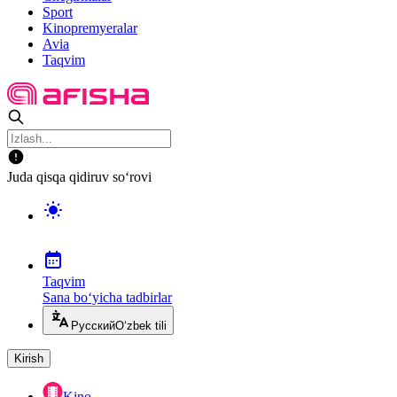
Sport
Kinopremyeralar
Avia
Taqvim
Juda qisqa qidiruv so‘rovi
Taqvim
Sana bo‘yicha tadbirlar
Русский
O‘zbek tili
Kirish
Kino