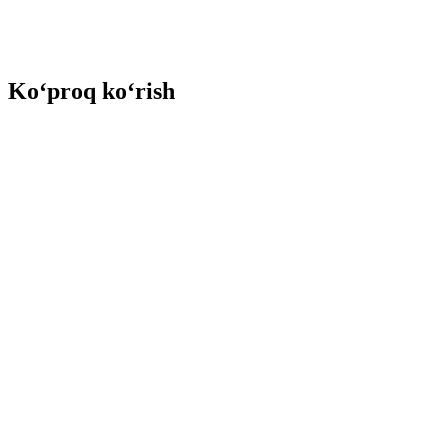
Ko‘proq ko‘rish