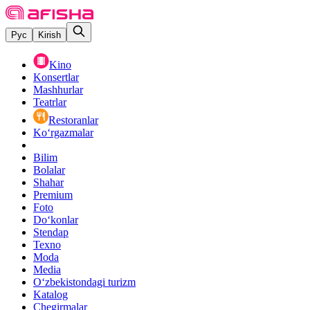
Рус
Kirish
Kino
Konsertlar
Mashhurlar
Teatrlar
Restoranlar
Ko‘rgazmalar
Bilim
Bolalar
Shahar
Premium
Foto
Do‘konlar
Stendap
Texno
Moda
Media
O‘zbekistondagi turizm
Katalog
Chegirmalar