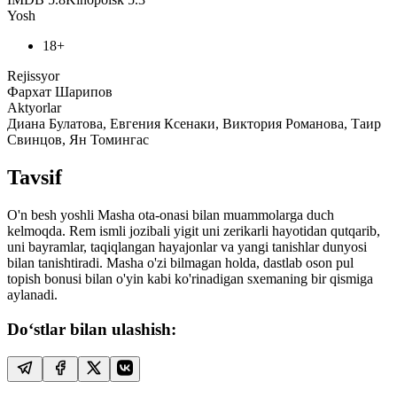
Yosh
18+
Rejissyor
Фархат Шарипов
Aktyorlar
Диана Булатова, Евгения Ксенаки, Виктория Романова, Таир
Свинцов, Ян Томингас
Tavsif
O'n besh yoshli Masha ota-onasi bilan muammolarga duch
kelmoqda. Rem ismli jozibali yigit uni zerikarli hayotidan qutqarib,
uni bayramlar, taqiqlangan hayajonlar va yangi tanishlar dunyosi
bilan tanishtiradi. Masha o'zi bilmagan holda, dastlab oson pul
topish bonusi bilan o'yin kabi ko'rinadigan sxemaning bir qismiga
aylanadi.
Do‘stlar bilan ulashish: