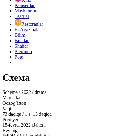
Konsertlar
Mashhurlar
Teatrlar
Restoranlar
Ko‘rgazmalar
Bilim
Bolalar
Shahar
Premium
Foto
Схема
Scheme / 2022 / drama
Mamlakat
Qozog`iston
Vaqt
73
daqiqa
/
1 s. 13 daqiqa
Premyera
15-fevral 2022 (Jahon)
Reyting
IMDB
5.8
Kinopoisk
5.3