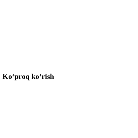
Ko‘proq ko‘rish