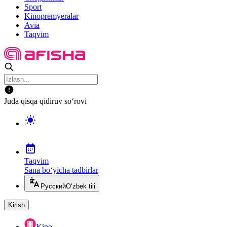
Sport
Kinopremyeralar
Avia
Taqvim
Juda qisqa qidiruv so‘rovi
Taqvim
Sana bo‘yicha tadbirlar
Русский
O‘zbek tili
Kirish
Kino