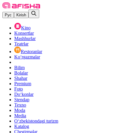
Рус
Kirish
Kino
Konsertlar
Mashhurlar
Teatrlar
Restoranlar
Ko‘rgazmalar
Bilim
Bolalar
Shahar
Premium
Foto
Do‘konlar
Stendap
Texno
Moda
Media
O‘zbekistondagi turizm
Katalog
Chegirmalar