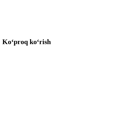
Ko‘proq ko‘rish