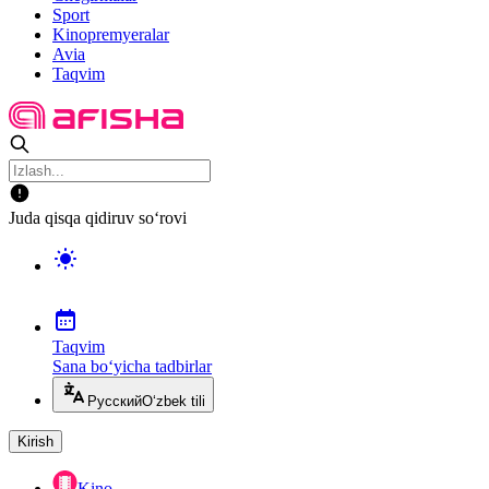
Sport
Kinopremyeralar
Avia
Taqvim
Juda qisqa qidiruv so‘rovi
Taqvim
Sana bo‘yicha tadbirlar
Русский
O‘zbek tili
Kirish
Kino