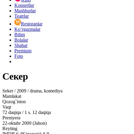
Konsertlar
Mashhurlar
Teatrlar
Restoranlar
Ko‘rgazmalar
Bilim
Bolalar
Shahar
Premium
Foto
Секер
Seker / 2009 / drama, komediya
Mamlakat
Qozog`iston
Vaqt
72
daqiqa
/
1 s. 12 daqiqa
Premyera
22-oktabr 2009 (Jahon)
Reyting
IMDB
6.4
Kinopoisk
6.9