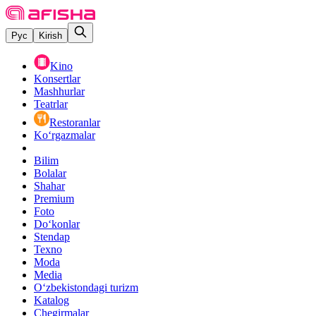
Рус
Kirish
Kino
Konsertlar
Mashhurlar
Teatrlar
Restoranlar
Ko‘rgazmalar
Bilim
Bolalar
Shahar
Premium
Foto
Do‘konlar
Stendap
Texno
Moda
Media
O‘zbekistondagi turizm
Katalog
Chegirmalar