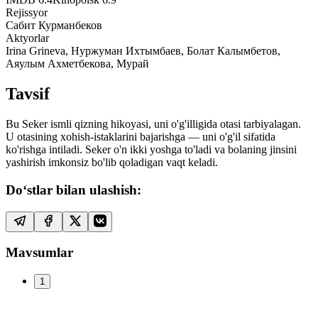
Rejissyor
Сабит Курманбеков
Aktyorlar
Irina Grineva, Нуржуман Ихтымбаев, Болат Калымбетов,
Аяулым Ахметбекова, Мурай
Tavsif
Bu Seker ismli qizning hikoyasi, uni o'g'illigida otasi tarbiyalagan.
U otasining xohish-istaklarini bajarishga — uni o'g'il sifatida
ko'rishga intiladi. Seker o'n ikki yoshga to'ladi va bolaning jinsini
yashirish imkonsiz bo'lib qoladigan vaqt keladi.
Do‘stlar bilan ulashish:
Mavsumlar
1