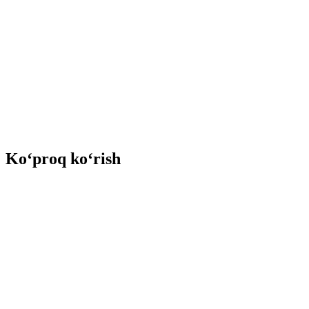
Ko‘proq ko‘rish