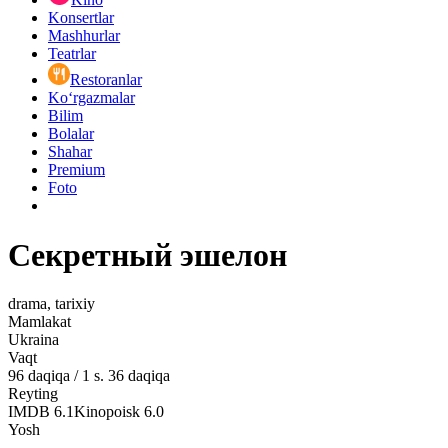
Konsertlar
Mashhurlar
Teatrlar
Restoranlar
Ko‘rgazmalar
Bilim
Bolalar
Shahar
Premium
Foto
Секретный эшелон
drama, tarixiy
Mamlakat
Ukraina
Vaqt
96
daqiqa
/
1 s. 36 daqiqa
Reyting
IMDB
6.1
Kinopoisk
6.0
Yosh