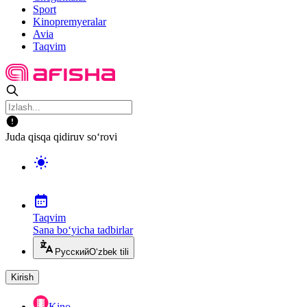
Sport
Kinopremyeralar
Avia
Taqvim
Juda qisqa qidiruv so‘rovi
Taqvim
Sana bo‘yicha tadbirlar
Русский
O‘zbek tili
Kirish
Kino