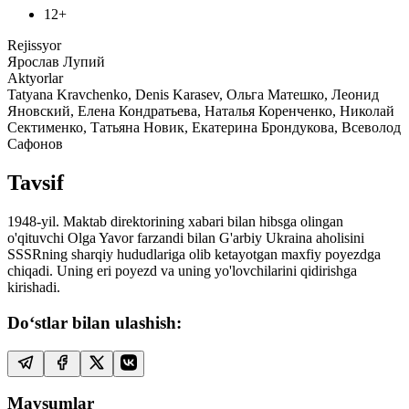
12+
Rejissyor
Ярослав Лупий
Aktyorlar
Tatyana Kravchenko, Denis Karasev, Ольга Матешко, Леонид
Яновский, Елена Кондратьева, Наталья Коренченко, Николай
Сектименко, Татьяна Новик, Екатерина Брондукова, Всеволод
Сафонов
Tavsif
1948-yil. Maktab direktorining xabari bilan hibsga olingan
o'qituvchi Olga Yavor farzandi bilan G'arbiy Ukraina aholisini
SSSRning sharqiy hududlariga olib ketayotgan maxfiy poyezdga
chiqadi. Uning eri poyezd va uning yo'lovchilarini qidirishga
kirishadi.
Do‘stlar bilan ulashish:
Mavsumlar