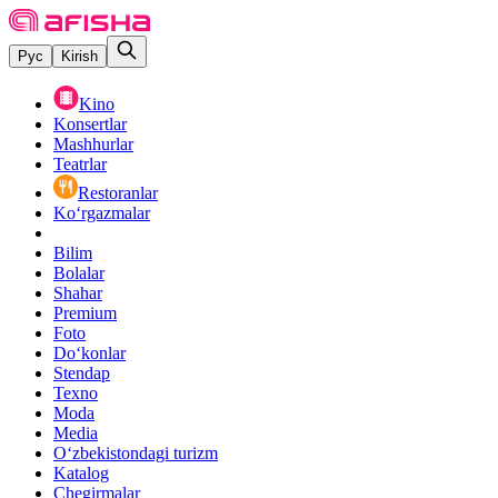
Рус
Kirish
Kino
Konsertlar
Mashhurlar
Teatrlar
Restoranlar
Ko‘rgazmalar
Bilim
Bolalar
Shahar
Premium
Foto
Do‘konlar
Stendap
Texno
Moda
Media
O‘zbekistondagi turizm
Katalog
Chegirmalar