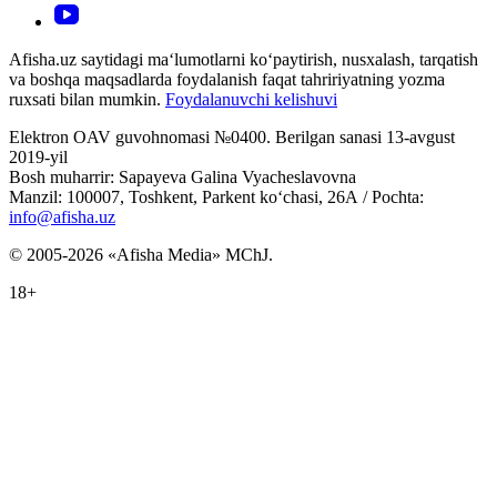
Afisha.uz saytidagi ma‘lumotlarni ko‘paytirish, nusxalash, tarqatish
va boshqa maqsadlarda foydalanish faqat tahririyatning yozma
ruxsati bilan mumkin.
Foydalanuvchi kelishuvi
Elektron OAV guvohnomasi №0400. Berilgan sanasi 13-avgust
2019-yil
Bosh muharrir: Sapayeva Galina Vyacheslavovna
Manzil: 100007, Toshkent, Parkent ko‘chasi, 26А / Pochta:
info@afisha.uz
© 2005-2026 «Afisha Media» MChJ.
18+