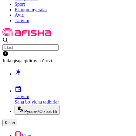
Sport
Kinopremyeralar
Avia
Taqvim
Juda qisqa qidiruv so‘rovi
Taqvim
Sana bo‘yicha tadbirlar
Русский
O‘zbek tili
Kirish
Kino