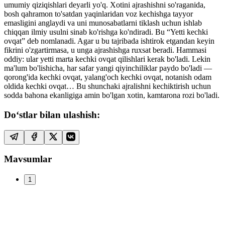
umumiy qiziqishlari deyarli yo'q. Xotini ajrashishni so'raganida,
bosh qahramon to'satdan yaqinlaridan voz kechishga tayyor
emasligini anglaydi va uni munosabatlarni tiklash uchun ishlab
chiqqan ilmiy usulni sinab ko'rishga ko'ndiradi. Bu “Yetti kechki
ovqat” deb nomlanadi. Agar u bu tajribada ishtirok etgandan keyin
fikrini o'zgartirmasa, u unga ajrashishga ruxsat beradi. Hammasi
oddiy: ular yetti marta kechki ovqat qilishlari kerak bo'ladi. Lekin
ma'lum bo'lishicha, har safar yangi qiyinchiliklar paydo bo'ladi —
qorong'ida kechki ovqat, yalang'och kechki ovqat, notanish odam
oldida kechki ovqat… Bu shunchaki ajralishni kechiktirish uchun
sodda bahona ekanligiga amin bo'lgan xotin, kamtarona rozi bo'ladi.
Do‘stlar bilan ulashish:
Mavsumlar
1