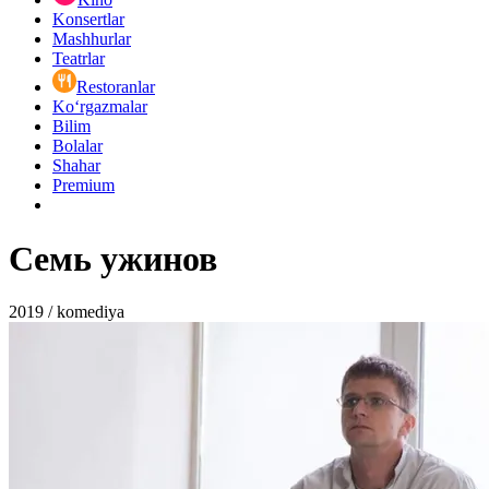
Konsertlar
Mashhurlar
Teatrlar
Restoranlar
Ko‘rgazmalar
Bilim
Bolalar
Shahar
Premium
Семь ужинов
2019 / komediya