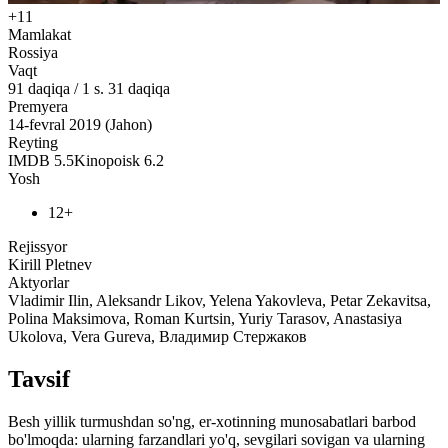
+11
Mamlakat
Rossiya
Vaqt
91
daqiqa
/
1 s. 31 daqiqa
Premyera
14-fevral 2019 (Jahon)
Reyting
IMDB
5.5
Kinopoisk
6.2
Yosh
12+
Rejissyor
Kirill Pletnev
Aktyorlar
Vladimir Ilin, Aleksandr Likov, Yelena Yakovleva, Petar Zekavitsa,
Polina Maksimova, Roman Kurtsin, Yuriy Tarasov, Anastasiya
Ukolova, Vera Gureva, Владимир Стержаков
Tavsif
Besh yillik turmushdan so'ng, er-xotinning munosabatlari barbod
bo'lmoqda: ularning farzandlari yo'q, sevgilari sovigan va ularning