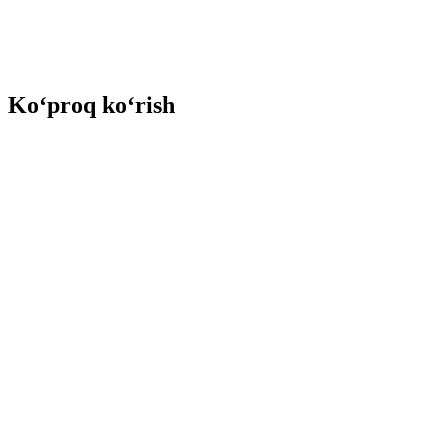
Ko‘proq ko‘rish