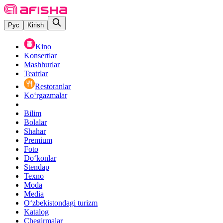
Рус
Kirish
Kino
Konsertlar
Mashhurlar
Teatrlar
Restoranlar
Ko‘rgazmalar
Bilim
Bolalar
Shahar
Premium
Foto
Do‘konlar
Stendap
Texno
Moda
Media
O‘zbekistondagi turizm
Katalog
Chegirmalar