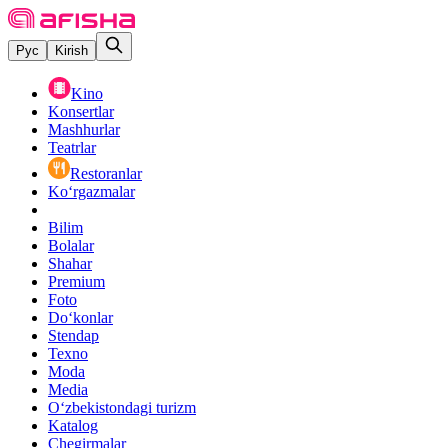
Рус
Kirish
Kino
Konsertlar
Mashhurlar
Teatrlar
Restoranlar
Ko‘rgazmalar
Bilim
Bolalar
Shahar
Premium
Foto
Do‘konlar
Stendap
Texno
Moda
Media
O‘zbekistondagi turizm
Katalog
Chegirmalar