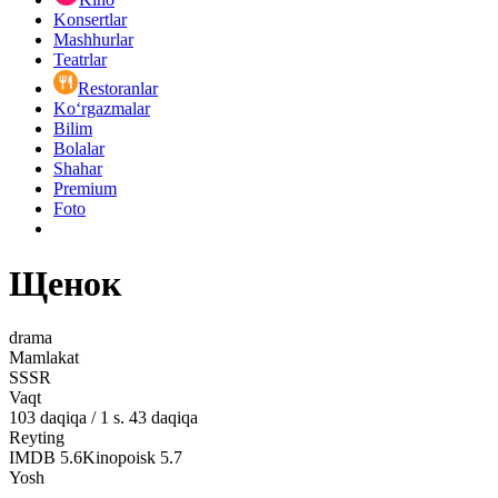
Konsertlar
Mashhurlar
Teatrlar
Restoranlar
Ko‘rgazmalar
Bilim
Bolalar
Shahar
Premium
Foto
Щенок
drama
Mamlakat
SSSR
Vaqt
103
daqiqa
/
1 s. 43 daqiqa
Reyting
IMDB
5.6
Kinopoisk
5.7
Yosh