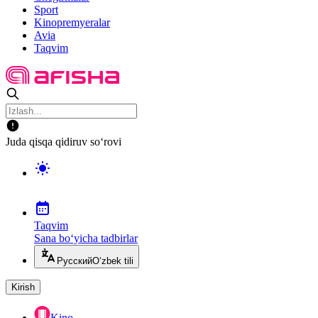
Sport
Kinopremyeralar
Avia
Taqvim
Juda qisqa qidiruv so‘rovi
Taqvim
Sana bo‘yicha tadbirlar
Русский
O‘zbek tili
Kirish
Kino