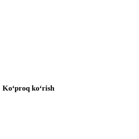
Ko‘proq ko‘rish