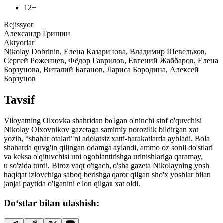
12+
Rejissyor
Александр Гришин
Aktyorlar
Nikolay Dobrinin, Елена Казаринова, Владимир Шевельков,
Сергей Роженцев, Фёдор Гаврилов, Евгений Жаббаров, Елена
Борзунова, Виталий Баганов, Лариса Бородина, Алексей
Борзунов
Tavsif
Viloyatning Olxovka shahridan bo'lgan o'ninchi sinf o'quvchisi
Nikolay Olxovnikov gazetaga samimiy norozilik bildirgan xat
yozib, “shahar otalari"ni adolatsiz xatti-harakatlarda aybladi. Bola
shaharda quvg'in qilingan odamga aylandi, ammo oz sonli do'stlari
va keksa o'qituvchisi uni ogohlantirishga urinishlariga qaramay,
u so'zida turdi. Biroz vaqt o'tgach, o'sha gazeta Nikolayning yosh
haqiqat izlovchiga saboq berishga qaror qilgan sho'x yoshlar bilan
janjal paytida o'lganini e'lon qilgan xat oldi.
Do‘stlar bilan ulashish: