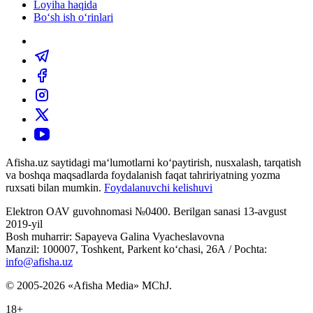
Loyiha haqida
Bo‘sh ish o‘rinlari
Afisha.uz saytidagi ma‘lumotlarni ko‘paytirish, nusxalash, tarqatish
va boshqa maqsadlarda foydalanish faqat tahririyatning yozma
ruxsati bilan mumkin.
Foydalanuvchi kelishuvi
Elektron OAV guvohnomasi №0400. Berilgan sanasi 13-avgust
2019-yil
Bosh muharrir: Sapayeva Galina Vyacheslavovna
Manzil: 100007, Toshkent, Parkent ko‘chasi, 26А / Pochta:
info@afisha.uz
© 2005-2026 «Afisha Media» MChJ.
18+