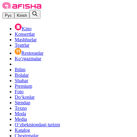
Рус
Kirish
Kino
Konsertlar
Mashhurlar
Teatrlar
Restoranlar
Ko‘rgazmalar
Bilim
Bolalar
Shahar
Premium
Foto
Do‘konlar
Stendap
Texno
Moda
Media
O‘zbekistondagi turizm
Katalog
Chegirmalar