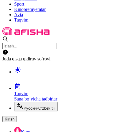
Sport
Kinopremyeralar
Avia
Taqvim
Juda qisqa qidiruv so‘rovi
Taqvim
Sana bo‘yicha tadbirlar
Русский
O‘zbek tili
Kirish
Kino