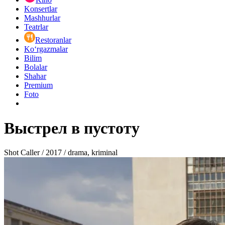
Konsertlar
Mashhurlar
Teatrlar
Restoranlar
Ko‘rgazmalar
Bilim
Bolalar
Shahar
Premium
Foto
Выстрел в пустоту
Shot Caller / 2017 / drama, kriminal