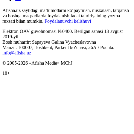
Afisha.uz saytidagi ma‘lumotlarni ko‘paytirish, nusxalash, tarqatish
va boshqa maqsadlarda foydalanish faqat tahririyatning yozma
ruxsati bilan mumkin.
Foydalanuvchi kelishuvi
Elektron OAV guvohnomasi №0400. Berilgan sanasi 13-avgust
2019-yil
Bosh muharrir: Sapayeva Galina Vyacheslavovna
Manzil: 100007, Toshkent, Parkent ko‘chasi, 26А / Pochta:
info@afisha.uz
© 2005-2026 «Afisha Media» MChJ.
18+