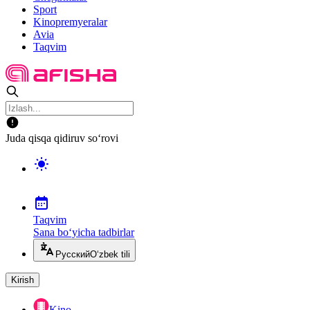
Sport
Kinopremyeralar
Avia
Taqvim
Juda qisqa qidiruv so‘rovi
Taqvim
Sana bo‘yicha tadbirlar
Русский
O‘zbek tili
Kirish
Kino