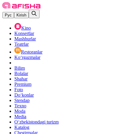
Рус
Kirish
Kino
Konsertlar
Mashhurlar
Teatrlar
Restoranlar
Ko‘rgazmalar
Bilim
Bolalar
Shahar
Premium
Foto
Do‘konlar
Stendap
Texno
Moda
Media
O‘zbekistondagi turizm
Katalog
Chegirmalar