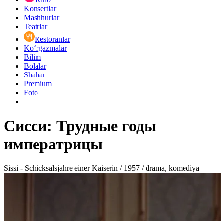
Konsertlar
Mashhurlar
Teatrlar
Restoranlar
Ko‘rgazmalar
Bilim
Bolalar
Shahar
Premium
Foto
Сисси: Трудные годы
императрицы
Sissi - Schicksalsjahre einer Kaiserin / 1957 / drama, komediya