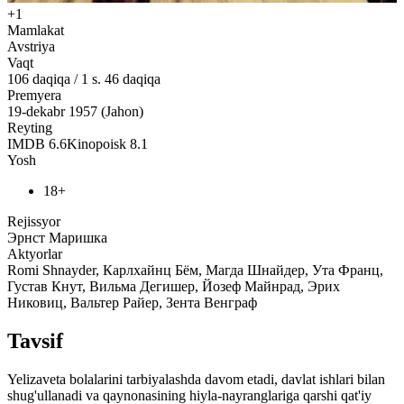
+1
Mamlakat
Avstriya
Vaqt
106
daqiqa
/
1 s. 46 daqiqa
Premyera
19-dekabr 1957 (Jahon)
Reyting
IMDB
6.6
Kinopoisk
8.1
Yosh
18+
Rejissyor
Эрнст Маришка
Aktyorlar
Romi Shnayder, Карлхайнц Бём, Магда Шнайдер, Ута Франц,
Густав Кнут, Вильма Дегишер, Йозеф Майнрад, Эрих
Никовиц, Вальтер Райер, Зента Венграф
Tavsif
Yelizaveta bolalarini tarbiyalashda davom etadi, davlat ishlari bilan
shug'ullanadi va qaynonasining hiyla-nayranglariga qarshi qat'iy