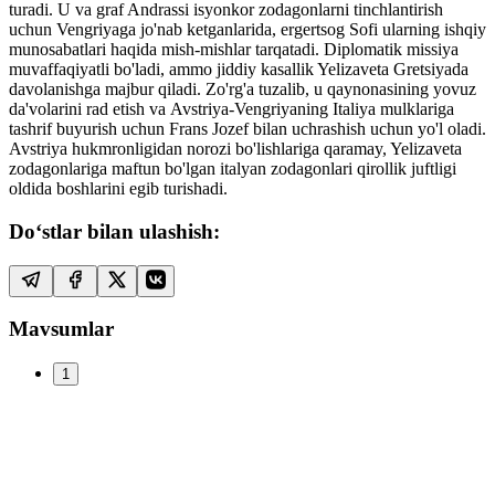
turadi. U va graf Andrassi isyonkor zodagonlarni tinchlantirish
uchun Vengriyaga jo'nab ketganlarida, ergertsog Sofi ularning ishqiy
munosabatlari haqida mish-mishlar tarqatadi. Diplomatik missiya
muvaffaqiyatli bo'ladi, ammo jiddiy kasallik Yelizaveta Gretsiyada
davolanishga majbur qiladi. Zo'rg'a tuzalib, u qaynonasining yovuz
da'volarini rad etish va Avstriya-Vengriyaning Italiya mulklariga
tashrif buyurish uchun Frans Jozef bilan uchrashish uchun yo'l oladi.
Avstriya hukmronligidan norozi bo'lishlariga qaramay, Yelizaveta
zodagonlariga maftun bo'lgan italyan zodagonlari qirollik juftligi
oldida boshlarini egib turishadi.
Do‘stlar bilan ulashish:
Mavsumlar
1