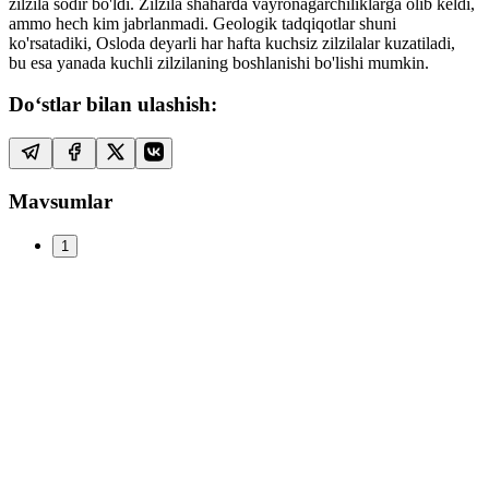
zilzila sodir bo'ldi. Zilzila shaharda vayronagarchiliklarga olib keldi,
ammo hech kim jabrlanmadi. Geologik tadqiqotlar shuni
ko'rsatadiki, Osloda deyarli har hafta kuchsiz zilzilalar kuzatiladi,
bu esa yanada kuchli zilzilaning boshlanishi bo'lishi mumkin.
Do‘stlar bilan ulashish:
Mavsumlar
1