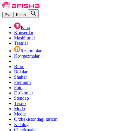
Рус
Kirish
Kino
Konsertlar
Mashhurlar
Teatrlar
Restoranlar
Ko‘rgazmalar
Bilim
Bolalar
Shahar
Premium
Foto
Do‘konlar
Stendap
Texno
Moda
Media
O‘zbekistondagi turizm
Katalog
Chegirmalar