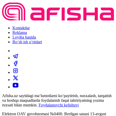
Kontaktlar
Reklama
Loyiha haqida
Bo‘sh ish o‘rinlari
Afisha.uz saytidagi ma‘lumotlarni ko‘paytirish, nusxalash, tarqatish
va boshqa maqsadlarda foydalanish faqat tahririyatning yozma
ruxsati bilan mumkin.
Foydalanuvchi kelishuvi
Elektron OAV guvohnomasi №0400. Berilgan sanasi 13-avgust