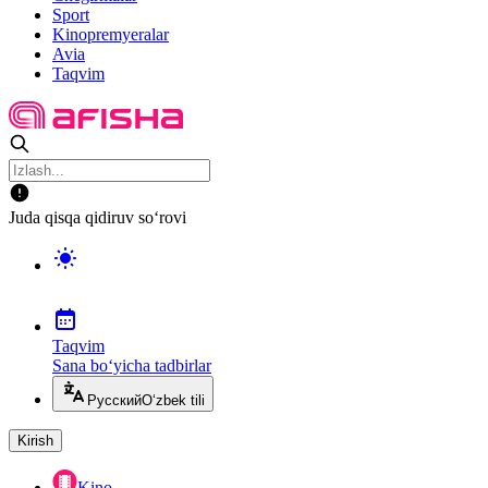
Sport
Kinopremyeralar
Avia
Taqvim
Juda qisqa qidiruv so‘rovi
Taqvim
Sana bo‘yicha tadbirlar
Русский
O‘zbek tili
Kirish
Kino