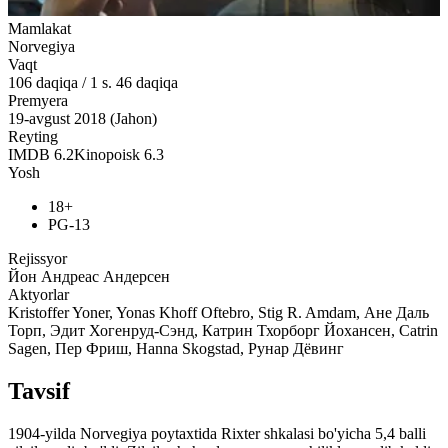
Mamlakat
Norvegiya
Vaqt
106
daqiqa
/
1 s. 46 daqiqa
Premyera
19-avgust 2018 (Jahon)
Reyting
IMDB
6.2
Kinopoisk
6.3
Yosh
18+
PG-13
Rejissyor
Йон Андреас Андерсен
Aktyorlar
Kristoffer Yoner, Yonas Khoff Oftebro, Stig R. Amdam, Ане Даль
Торп, Эдит Хогенруд-Сэнд, Катрин Тхорборг Йохансен, Catrin
Sagen, Пер Фриш, Hanna Skogstad, Рунар Дёвинг
Tavsif
1904-yilda Norvegiya poytaxtida Rixter shkalasi bo'yicha 5,4 balli