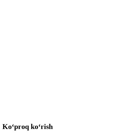
Ko‘proq ko‘rish