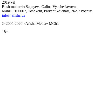
2019-yil
Bosh muharrir: Sapayeva Galina Vyacheslavovna
Manzil: 100007, Toshkent, Parkent ko‘chasi, 26А / Pochta:
info@afisha.uz
© 2005-2026 «Afisha Media» MChJ.
18+