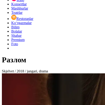
Konsertlar
Mashhurlar
Teatrlar
Restoranlar
Ko‘rgazmalar
Bilim
Bolalar
Shahar
Premium
Foto
Разлом
Skjelvet / 2018 / jangari, drama