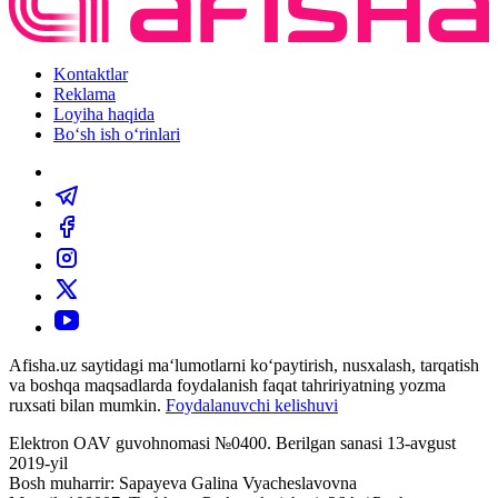
Kontaktlar
Reklama
Loyiha haqida
Bo‘sh ish o‘rinlari
Afisha.uz saytidagi ma‘lumotlarni ko‘paytirish, nusxalash, tarqatish
va boshqa maqsadlarda foydalanish faqat tahririyatning yozma
ruxsati bilan mumkin.
Foydalanuvchi kelishuvi
Elektron OAV guvohnomasi №0400. Berilgan sanasi 13-avgust
2019-yil
Bosh muharrir: Sapayeva Galina Vyacheslavovna