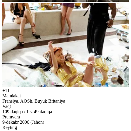
+11
Mamlakat
Fransiya, AQSh, Buyuk Britaniya
Vaqt
109
daqiqa
/
1 s. 49 daqiqa
Premyera
9-dekabr 2006 (Jahon)
Reyting