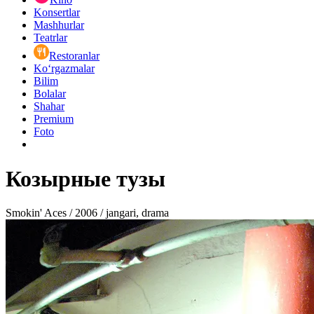
Konsertlar
Mashhurlar
Teatrlar
Restoranlar
Ko‘rgazmalar
Bilim
Bolalar
Shahar
Premium
Foto
Козырные тузы
Smokin' Aces / 2006 / jangari, drama