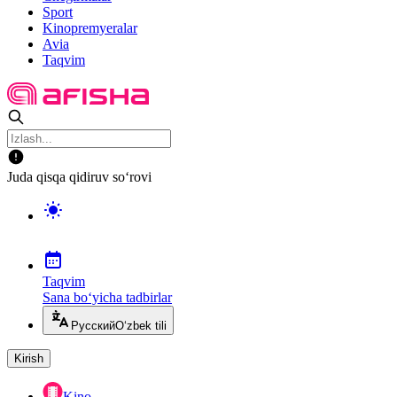
Sport
Kinopremyeralar
Avia
Taqvim
Juda qisqa qidiruv so‘rovi
Taqvim
Sana bo‘yicha tadbirlar
Русский
O‘zbek tili
Kirish
Kino