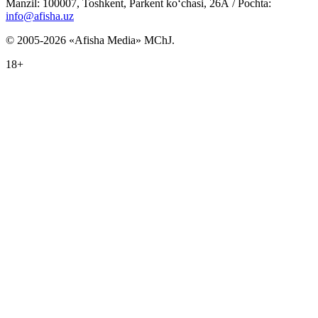
Manzil: 100007, Toshkent, Parkent ko‘chasi, 26А / Pochta:
info@afisha.uz
© 2005-2026 «Afisha Media» MChJ.
18+