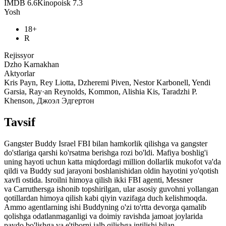
IMDB
6.6
Kinopoisk
7.3
Yosh
18+
R
Rejissyor
Dzho Karnakhan
Aktyorlar
Kris Payn, Rey Liotta, Dzheremi Piven, Nestor Karbonell, Yendi
Garsia, Ray·an Reynolds, Kommon, Alishia Kis, Taradzhi P.
Khenson, Джоэл Эдгертон
Tavsif
Gangster Buddy Israel FBI bilan hamkorlik qilishga va gangster
do'stlariga qarshi ko'rsatma berishga rozi bo'ldi. Mafiya boshlig'i
uning hayoti uchun katta miqdordagi million dollarlik mukofot va'da
qildi va Buddy sud jarayoni boshlanishidan oldin hayotini yo'qotish
xavfi ostida. Isroilni himoya qilish ikki FBI agenti, Messner
va Carruthersga ishonib topshirilgan, ular asosiy guvohni yollangan
qotillardan himoya qilish kabi qiyin vazifaga duch kelishmoqda.
Ammo agentlarning ishi Buddyning o'zi to'rtta devorga qamalib
qolishga odatlanmaganligi va doimiy ravishda jamoat joylarida
paydo bo'lishga va e'tiborni jalb qilishga intilishi bilan