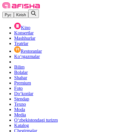
Рус
Kirish
Kino
Konsertlar
Mashhurlar
Teatrlar
Restoranlar
Ko‘rgazmalar
Bilim
Bolalar
Shahar
Premium
Foto
Do‘konlar
Stendap
Texno
Moda
Media
O‘zbekistondagi turizm
Katalog
Chegirmalar