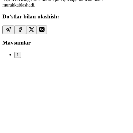
murakkablashadi.
Do‘stlar bilan ulashish:
Mavsumlar
1