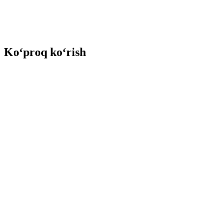
Ko‘proq ko‘rish