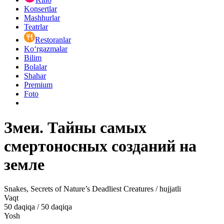
Konsertlar
Mashhurlar
Teatrlar
Restoranlar
Ko‘rgazmalar
Bilim
Bolalar
Shahar
Premium
Foto
Змеи. Тайны самых
смертоносных созданий на
земле
Snakes, Secrets of Nature’s Deadliest Creatures / hujjatli
Vaqt
50
daqiqa
/
50 daqiqa
Yosh