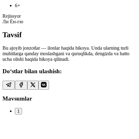
6+
Rejissyor
Ли Ён-гю
Tavsif
Bu ajoyib jonzotlar — ilonlar haqida hikoya. Unda ularning turli
muhitlarga qanday moslashgani va quruqlikda, dengizda va hatto
ucha olishi haqida hikoya qilinadi.
Do‘stlar bilan ulashish:
Mavsumlar
1