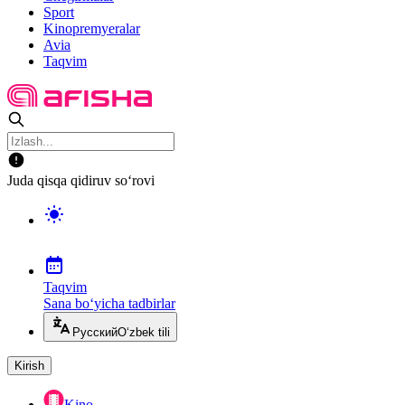
Sport
Kinopremyeralar
Avia
Taqvim
Juda qisqa qidiruv so‘rovi
Taqvim
Sana bo‘yicha tadbirlar
Русский
O‘zbek tili
Kirish
Kino