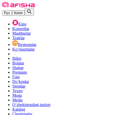
Рус
Kirish
Kino
Konsertlar
Mashhurlar
Teatrlar
Restoranlar
Ko‘rgazmalar
Bilim
Bolalar
Shahar
Premium
Foto
Do‘konlar
Stendap
Texno
Moda
Media
O‘zbekistondagi turizm
Katalog
Chegirmalar