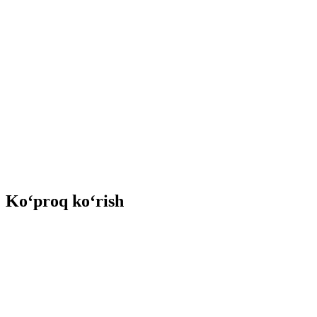
Ko‘proq ko‘rish