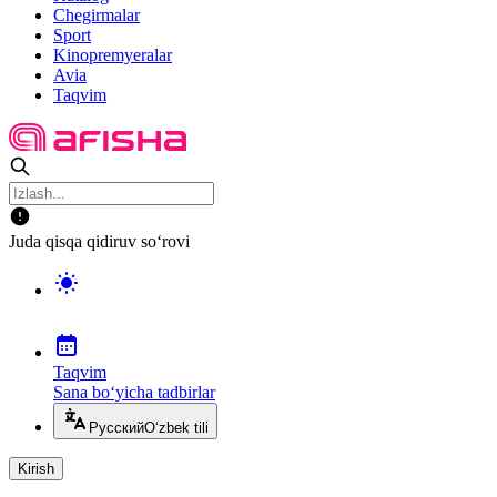
Chegirmalar
Sport
Kinopremyeralar
Avia
Taqvim
Juda qisqa qidiruv so‘rovi
Taqvim
Sana bo‘yicha tadbirlar
Русский
O‘zbek tili
Kirish