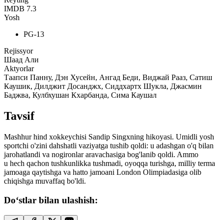
IMDB
7.3
Yosh
PG-13
Rejissyor
Шаад Али
Aktyorlar
Таапси Панну, Дэн Хусейн, Ангад Беди, Виджай Рааз, Сатиш
Каушик, Дилджит Досанджх, Сиддхартх Шукла, Джасмин
Баджва, Кулбхушан Кхарбанда, Сима Каушал
Tavsif
Mashhur hind xokkeychisi Sandip Singxning hikoyasi. Umidli yosh
sportchi o'zini dahshatli vaziyatga tushib qoldi: u adashgan o'q bilan
jarohatlandi va nogironlar aravachasiga bog'lanib qoldi. Ammo
u hech qachon tushkunlikka tushmadi, oyoqqa turishga, milliy terma
jamoaga qaytishga va hatto jamoani London Olimpiadasiga olib
chiqishga muvaffaq bo'ldi.
Do‘stlar bilan ulashish: