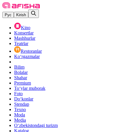
Рус
Kirish
Kino
Konsertlar
Mashhurlar
Teatrlar
Restoranlar
Ko‘rgazmalar
Bilim
Bolalar
Shahar
Premium
Toʻylar muborak
Foto
Do‘konlar
Stendap
Texno
Moda
Media
O‘zbekistondagi turizm
Katalog