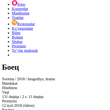
Kino
Konsertlar
Mashhurlar
Teatrlar
Restoranlar
Ko‘rgazmalar
Bilim
Bolalar
Shahar
Premium
Toʻylar muborak
Боец
Soorma / 2018 / biografiya, drama
Mamlakat
Hindiston
Vaqt
131
daqiqa
/
2 s. 11 daqiqa
Premyera
12-iyul 2018 (Jahon)
Reyting