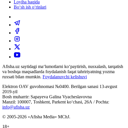
Loyiha haqida
Bo‘sh ish o‘rinlari
Afisha.uz saytidagi ma‘lumotlarni ko‘paytirish, nusxalash, tarqatish
va boshqa maqsadlarda foydalanish faqat tahririyatning yozma
ruxsati bilan mumkin.
Foydalanuvchi kelishuvi
Elektron OAV guvohnomasi №0400. Berilgan sanasi 13-avgust
2019-yil
Bosh muharrir: Sapayeva Galina Vyacheslavovna
Manzil: 100007, Toshkent, Parkent ko‘chasi, 26А / Pochta:
info@afisha.uz
© 2005-2026 «Afisha Media» MChJ.
18+