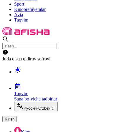
Sport
Kinopremyeralar
Avia
Taqvim
Juda qisqa qidiruv so‘rovi
Taqvim
Sana bo‘yicha tadbirlar
Русский
O‘zbek tili
Kirish
Kino