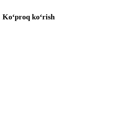
Ko‘proq ko‘rish