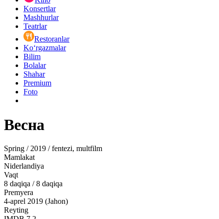
Konsertlar
Mashhurlar
Teatrlar
Restoranlar
Ko‘rgazmalar
Bilim
Bolalar
Shahar
Premium
Foto
Весна
Spring / 2019 / fentezi, multfilm
Mamlakat
Niderlandiya
Vaqt
8
daqiqa
/
8 daqiqa
Premyera
4-aprel 2019 (Jahon)
Reyting
IMDB
7.2