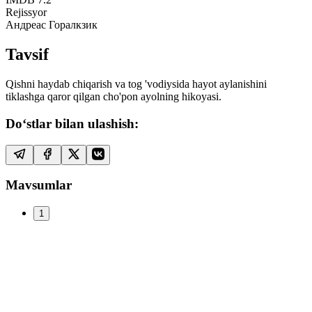
Rejissyor
Андреас Горалкзик
Tavsif
Qishni haydab chiqarish va tog 'vodiysida hayot aylanishini
tiklashga qaror qilgan cho'pon ayolning hikoyasi.
Do‘stlar bilan ulashish:
Mavsumlar
1