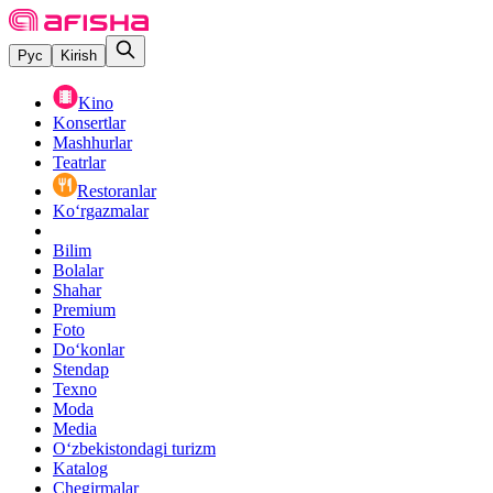
Рус
Kirish
Kino
Konsertlar
Mashhurlar
Teatrlar
Restoranlar
Ko‘rgazmalar
Bilim
Bolalar
Shahar
Premium
Foto
Do‘konlar
Stendap
Texno
Moda
Media
O‘zbekistondagi turizm
Katalog
Chegirmalar