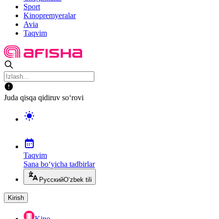
Sport
Kinopremyeralar
Avia
Taqvim
Juda qisqa qidiruv so‘rovi
Taqvim
Sana bo‘yicha tadbirlar
Русский
O‘zbek tili
Kirish
Kino