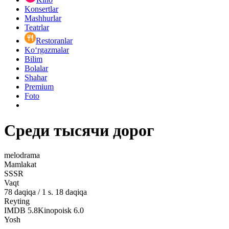
Konsertlar
Mashhurlar
Teatrlar
Restoranlar
Ko‘rgazmalar
Bilim
Bolalar
Shahar
Premium
Foto
Среди тысячи дорог
melodrama
Mamlakat
SSSR
Vaqt
78
daqiqa
/
1 s. 18 daqiqa
Reyting
IMDB
5.8
Kinopoisk
6.0
Yosh