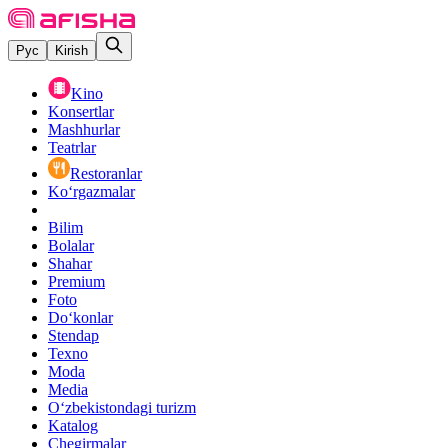
Рус
Kirish
Kino
Konsertlar
Mashhurlar
Teatrlar
Restoranlar
Ko‘rgazmalar
Bilim
Bolalar
Shahar
Premium
Foto
Do‘konlar
Stendap
Texno
Moda
Media
O‘zbekistondagi turizm
Katalog
Chegirmalar