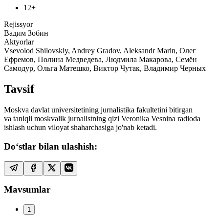
12+
Rejissyor
Вадим Зобин
Aktyorlar
Vsevolod Shilovskiy, Andrey Gradov, Aleksandr Marin, Олег
Ефремов, Полина Медведева, Людмила Макарова, Семён
Самодур, Ольга Матешко, Виктор Чутак, Владимир Черных
Tavsif
Moskva davlat universitetining jurnalistika fakultetini bitirgan
va taniqli moskvalik jurnalistning qizi Veronika Vesnina radioda
ishlash uchun viloyat shaharchasiga jo'nab ketadi.
Do‘stlar bilan ulashish:
Mavsumlar
1