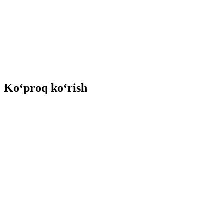
Ko‘proq ko‘rish