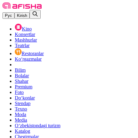
Рус
Kirish
Kino
Konsertlar
Mashhurlar
Teatrlar
Restoranlar
Ko‘rgazmalar
Bilim
Bolalar
Shahar
Premium
Foto
Do‘konlar
Stendap
Texno
Moda
Media
O‘zbekistondagi turizm
Katalog
Chegirmalar