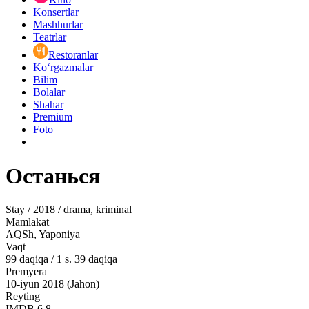
Konsertlar
Mashhurlar
Teatrlar
Restoranlar
Ko‘rgazmalar
Bilim
Bolalar
Shahar
Premium
Foto
Останься
Stay / 2018 / drama, kriminal
Mamlakat
AQSh, Yaponiya
Vaqt
99
daqiqa
/
1 s. 39 daqiqa
Premyera
10-iyun 2018 (Jahon)
Reyting
IMDB
6.8