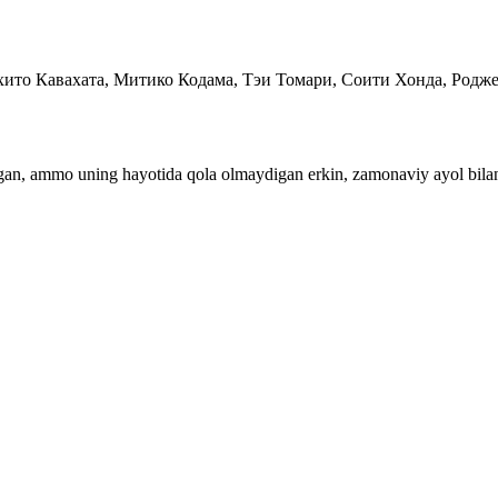
хито Кавахата, Митико Кодама, Тэи Томари, Соити Хонда, Родж
digan, ammo uning hayotida qola olmaydigan erkin, zamonaviy ayol bila