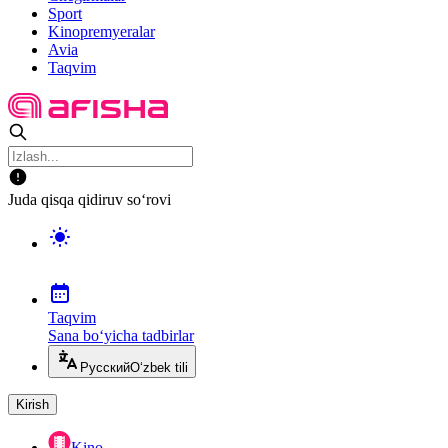
Sport
Kinopremyeralar
Avia
Taqvim
Juda qisqa qidiruv so‘rovi
Taqvim
Sana bo‘yicha tadbirlar
Русский
O‘zbek tili
Kirish
Kino