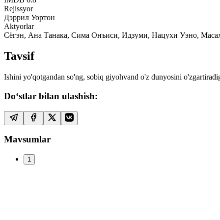
Rejissyor
Дэррил Уортон
Aktyorlar
Сёгэн, Ана Танака, Сима Онъиси, Идзуми, Нацухи Уэно, Маса
Tavsif
Ishini yo'qotgandan so'ng, sobiq giyohvand o'z dunyosini o'zgartira
Do‘stlar bilan ulashish:
Mavsumlar
1