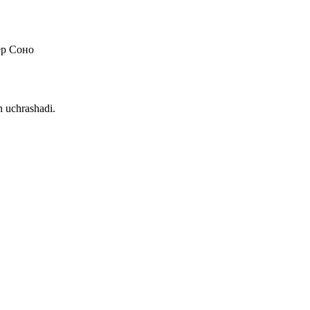
ер Соно
n uchrashadi.