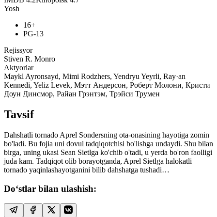
Yosh
16+
PG-13
Rejissyor
Stiven R. Monro
Aktyorlar
Maykl Ayronsayd, Mimi Rodzhers, Yendryu Yeyrli, Ray·an
Kennedi, Yeliz Levek, Мэтт Андерсон, Роберт Молони, Кристи
Доун Динсмор, Райан Грэнтэм, Трэйси Трумен
Tavsif
Dahshatli tornado Aprel Sondersning ota-onasining hayotiga zomin
bo'ladi. Bu fojia uni dovul tadqiqotchisi bo'lishga undaydi. Shu bilan
birga, uning ukasi Sean Sietlga ko'chib o'tadi, u yerda bo'ron faolligi
juda kam. Tadqiqot olib borayotganda, Aprel Sietlga halokatli
tornado yaqinlashayotganini bilib dahshatga tushadi…
Do‘stlar bilan ulashish: