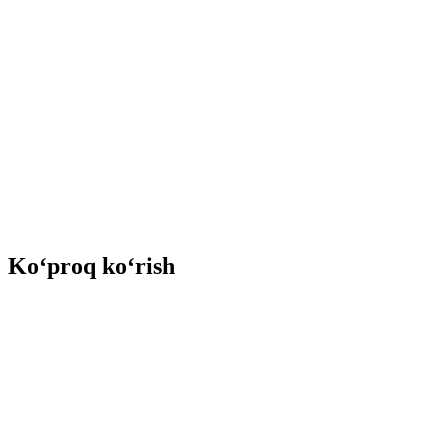
Ko‘proq ko‘rish