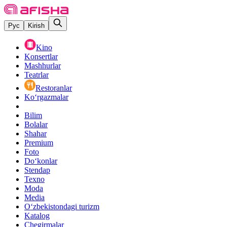
Рус
Kirish
Kino
Konsertlar
Mashhurlar
Teatrlar
Restoranlar
Ko‘rgazmalar
Bilim
Bolalar
Shahar
Premium
Foto
Do‘konlar
Stendap
Texno
Moda
Media
O‘zbekistondagi turizm
Katalog
Chegirmalar