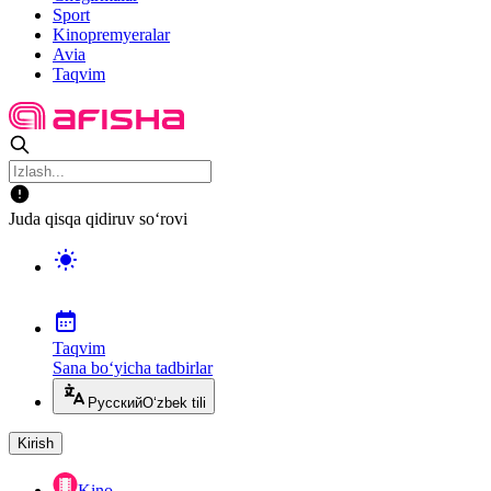
Sport
Kinopremyeralar
Avia
Taqvim
Juda qisqa qidiruv so‘rovi
Taqvim
Sana bo‘yicha tadbirlar
Русский
O‘zbek tili
Kirish
Kino