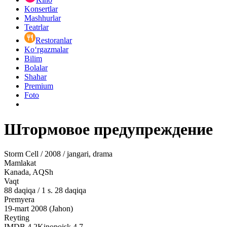
Konsertlar
Mashhurlar
Teatrlar
Restoranlar
Ko‘rgazmalar
Bilim
Bolalar
Shahar
Premium
Foto
Штормовое предупреждение
Storm Cell / 2008 / jangari, drama
Mamlakat
Kanada, AQSh
Vaqt
88
daqiqa
/
1 s. 28 daqiqa
Premyera
19-mart 2008 (Jahon)
Reyting
IMDB
4.2
Kinopoisk
4.7