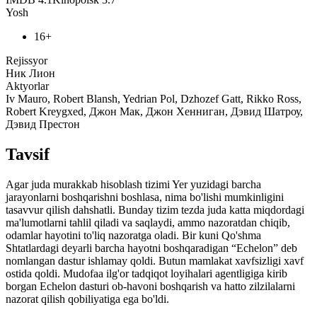
Yosh
16+
Rejissyor
Ник Лион
Aktyorlar
Iv Mauro, Robert Blansh, Yedrian Pol, Dzhozef Gatt, Rikko Ross,
Robert Kreygxed, Джон Мак, Джон Хенниган, Дэвид Шатроу,
Дэвид Престон
Tavsif
Agar juda murakkab hisoblash tizimi Yer yuzidagi barcha
jarayonlarni boshqarishni boshlasa, nima bo'lishi mumkinligini
tasavvur qilish dahshatli. Bunday tizim tezda juda katta miqdordagi
ma'lumotlarni tahlil qiladi va saqlaydi, ammo nazoratdan chiqib,
odamlar hayotini to'liq nazoratga oladi. Bir kuni Qo'shma
Shtatlardagi deyarli barcha hayotni boshqaradigan “Echelon” deb
nomlangan dastur ishlamay qoldi. Butun mamlakat xavfsizligi xavf
ostida qoldi. Mudofaa ilg'or tadqiqot loyihalari agentligiga kirib
borgan Echelon dasturi ob-havoni boshqarish va hatto zilzilalarni
nazorat qilish qobiliyatiga ega bo'ldi.