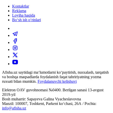
Kontaktlar
Reklama
Loyiha haqida
Bo‘sh ish o‘rinlari
Afisha.uz saytidagi ma‘lumotlarni ko‘paytirish, nusxalash, tarqatish
va boshqa maqsadlarda foydalanish faqat tahririyatning yozma
ruxsati bilan mumkin.
Foydalanuvchi kelishuvi
Elektron OAV guvohnomasi №0400. Berilgan sanasi 13-avgust
2019-yil
Bosh muharrir: Sapayeva Galina Vyacheslavovna
Manzil: 100007, Toshkent, Parkent ko‘chasi, 26А / Pochta:
info@afisha.uz