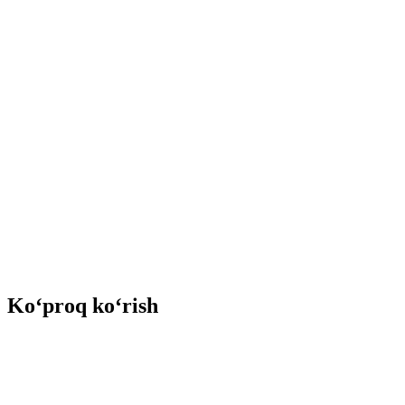
Ko‘proq ko‘rish