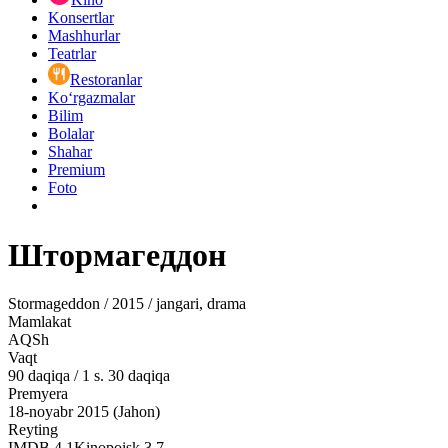
Konsertlar
Mashhurlar
Teatrlar
Restoranlar
Ko‘rgazmalar
Bilim
Bolalar
Shahar
Premium
Foto
Штормагеддон
Stormageddon / 2015 / jangari, drama
Mamlakat
AQSh
Vaqt
90
daqiqa
/
1 s. 30 daqiqa
Premyera
18-noyabr 2015 (Jahon)
Reyting
IMDB
4.1
Kinopoisk
3.7