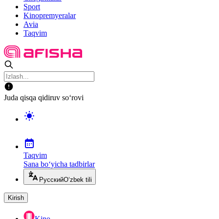
Sport
Kinopremyeralar
Avia
Taqvim
Juda qisqa qidiruv so‘rovi
Taqvim
Sana bo‘yicha tadbirlar
Русский
O‘zbek tili
Kirish
Kino