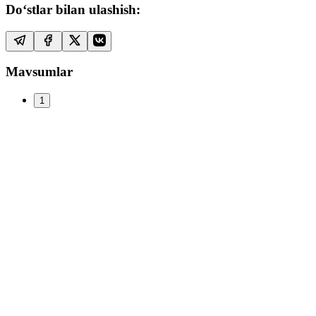
Do‘stlar bilan ulashish:
Mavsumlar
1