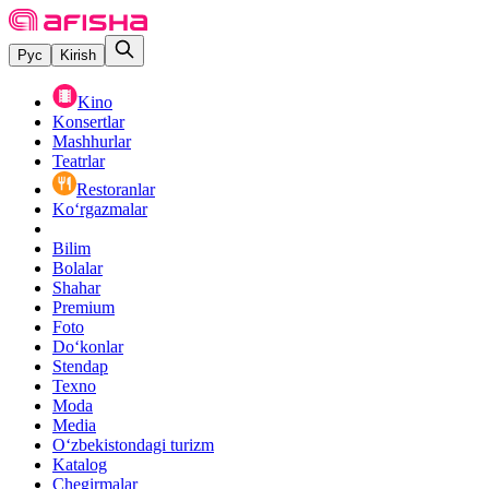
Рус
Kirish
Kino
Konsertlar
Mashhurlar
Teatrlar
Restoranlar
Ko‘rgazmalar
Bilim
Bolalar
Shahar
Premium
Foto
Do‘konlar
Stendap
Texno
Moda
Media
O‘zbekistondagi turizm
Katalog
Chegirmalar