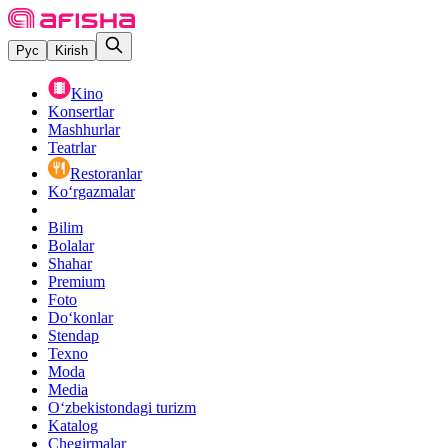
Рус
Kirish
Kino
Konsertlar
Mashhurlar
Teatrlar
Restoranlar
Ko‘rgazmalar
Bilim
Bolalar
Shahar
Premium
Foto
Do‘konlar
Stendap
Texno
Moda
Media
O‘zbekistondagi turizm
Katalog
Chegirmalar