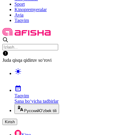
Sport
Kinopremyeralar
Avia
Taqvim
Juda qisqa qidiruv so‘rovi
Taqvim
Sana bo‘yicha tadbirlar
Русский
O‘zbek tili
Kirish
Kino