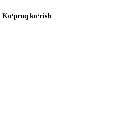
Ko‘proq ko‘rish