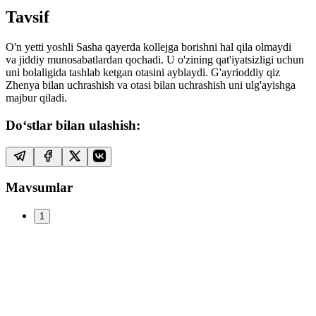
Tavsif
O'n yetti yoshli Sasha qayerda kollejga borishni hal qila olmaydi
va jiddiy munosabatlardan qochadi. U o'zining qat'iyatsizligi uchun
uni bolaligida tashlab ketgan otasini ayblaydi. G'ayrioddiy qiz
Zhenya bilan uchrashish va otasi bilan uchrashish uni ulg'ayishga
majbur qiladi.
Do‘stlar bilan ulashish:
Mavsumlar
1