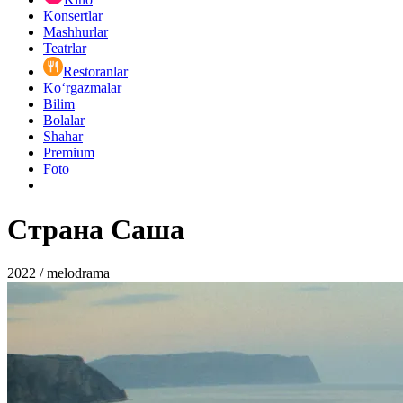
Konsertlar
Mashhurlar
Teatrlar
Restoranlar
Ko‘rgazmalar
Bilim
Bolalar
Shahar
Premium
Foto
Страна Саша
2022 / melodrama