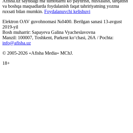
Afisha.uz saytidagi ma‘lumotlarni ko‘paytirish, nusxalash, tarqatish
va boshqa maqsadlarda foydalanish faqat tahririyatning yozma
ruxsati bilan mumkin.
Foydalanuvchi kelishuvi
Elektron OAV guvohnomasi №0400. Berilgan sanasi 13-avgust
2019-yil
Bosh muharrir: Sapayeva Galina Vyacheslavovna
Manzil: 100007, Toshkent, Parkent ko‘chasi, 26А / Pochta:
info@afisha.uz
© 2005-2026 «Afisha Media» MChJ.
18+