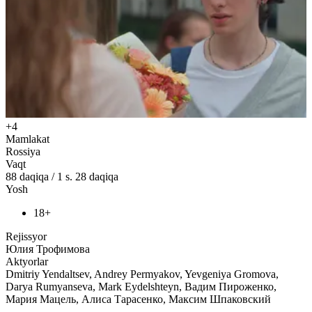
+4
Mamlakat
Rossiya
Vaqt
88
daqiqa
/
1 s. 28 daqiqa
Yosh
18+
Rejissyor
Юлия Трофимова
Aktyorlar
Dmitriy Yendaltsev, Andrey Permyakov, Yevgeniya Gromova,
Darya Rumyanseva, Mark Eydelshteyn, Вадим Пироженко,
Мария Мацель, Алиса Тарасенко, Максим Шпаковский