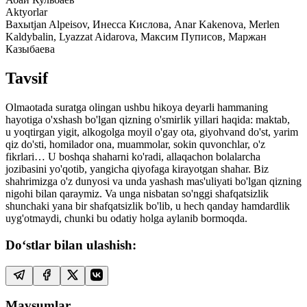
Aktyorlar
Baxыtjan Alpeisov, Инесса Кислова, Anar Kakenova, Merlen
Kaldybalin, Lyazzat Aidarova, Максим Пуписов, Маржан
Казыбаева
Tavsif
Olmaotada suratga olingan ushbu hikoya deyarli hammaning
hayotiga o'xshash bo'lgan qizning o'smirlik yillari haqida: maktab,
u yoqtirgan yigit, alkogolga moyil o'gay ota, giyohvand do'st, yarim
qiz do'sti, homilador ona, muammolar, sokin quvonchlar, o'z
fikrlari… U boshqa shaharni ko'radi, allaqachon bolalarcha
jozibasini yo'qotib, yangicha qiyofaga kirayotgan shahar. Biz
shahrimizga o'z dunyosi va unda yashash mas'uliyati bo'lgan qizning
nigohi bilan qaraymiz. Va unga nisbatan so'nggi shafqatsizlik
shunchaki yana bir shafqatsizlik bo'lib, u hech qanday hamdardlik
uyg'otmaydi, chunki bu odatiy holga aylanib bormoqda.
Do‘stlar bilan ulashish:
Mavsumlar