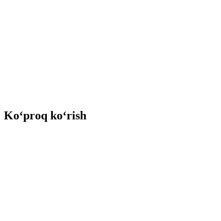
Ko‘proq ko‘rish