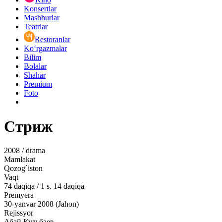
Konsertlar
Mashhurlar
Teatrlar
Restoranlar
Ko‘rgazmalar
Bilim
Bolalar
Shahar
Premium
Foto
Стриж
2008 / drama
Mamlakat
Qozog`iston
Vaqt
74
daqiqa
/
1 s. 14 daqiqa
Premyera
30-yanvar 2008 (Jahon)
Rejissyor
Абай Кульбаев