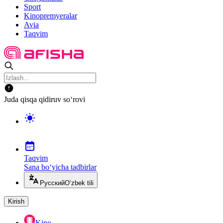
Sport
Kinopremyeralar
Avia
Taqvim
Juda qisqa qidiruv so‘rovi
Taqvim
Sana bo‘yicha tadbirlar
Русский
O‘zbek tili
Kirish
Kino