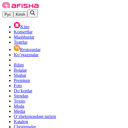
Рус
Kirish
Kino
Konsertlar
Mashhurlar
Teatrlar
Restoranlar
Ko‘rgazmalar
Bilim
Bolalar
Shahar
Premium
Foto
Do‘konlar
Stendap
Texno
Moda
Media
O‘zbekistondagi turizm
Katalog
Chegirmalar