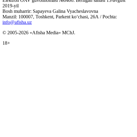
Elektron OAV guvohnomasi №0400. Berilgan sanasi 13-avgust
2019-yil
Bosh muharrir: Sapayeva Galina Vyacheslavovna
Manzil: 100007, Toshkent, Parkent ko‘chasi, 26А / Pochta:
info@afisha.uz
© 2005-2026 «Afisha Media» MChJ.
18+