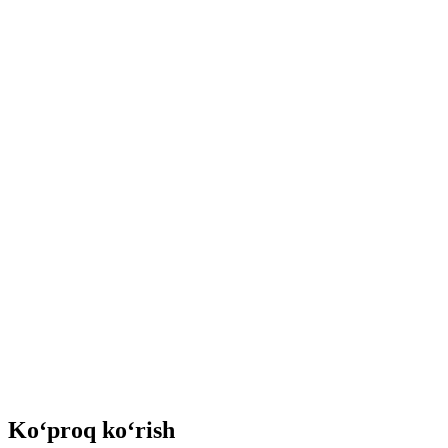
Ko‘proq ko‘rish