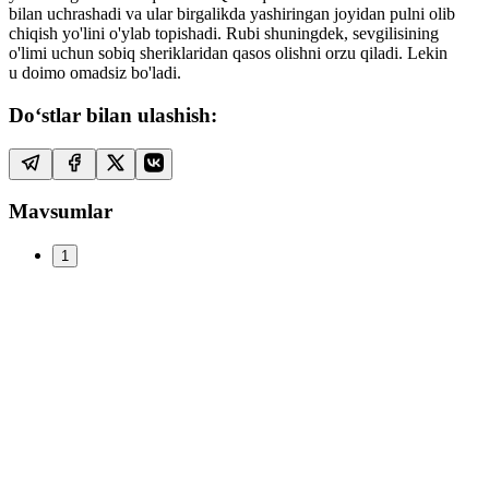
bilan uchrashadi va ular birgalikda yashiringan joyidan pulni olib
chiqish yo'lini o'ylab topishadi. Rubi shuningdek, sevgilisining
o'limi uchun sobiq sheriklaridan qasos olishni orzu qiladi. Lekin
u doimo omadsiz bo'ladi.
Do‘stlar bilan ulashish:
Mavsumlar
1