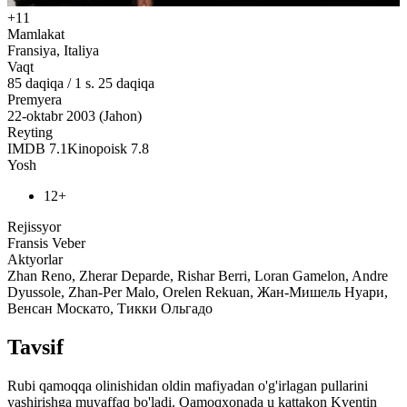
+11
Mamlakat
Fransiya, Italiya
Vaqt
85
daqiqa
/
1 s. 25 daqiqa
Premyera
22-oktabr 2003 (Jahon)
Reyting
IMDB
7.1
Kinopoisk
7.8
Yosh
12+
Rejissyor
Fransis Veber
Aktyorlar
Zhan Reno, Zherar Deparde, Rishar Berri, Loran Gamelon, Andre
Dyussole, Zhan-Per Malo, Orelen Rekuan, Жан-Мишель Нуари,
Венсан Москато, Тикки Ольгадо
Tavsif
Rubi qamoqqa olinishidan oldin mafiyadan o'g'irlagan pullarini
yashirishga muvaffaq bo'ladi. Qamoqxonada u kattakon Kventin