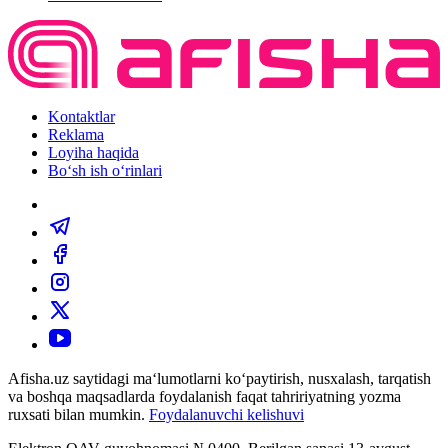
Kontaktlar
Reklama
Loyiha haqida
Bo‘sh ish o‘rinlari
Afisha.uz saytidagi ma‘lumotlarni ko‘paytirish, nusxalash, tarqatish
va boshqa maqsadlarda foydalanish faqat tahririyatning yozma
ruxsati bilan mumkin.
Foydalanuvchi kelishuvi