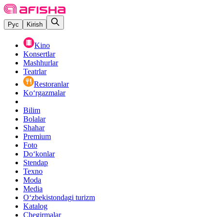
Рус
Kirish
Kino
Konsertlar
Mashhurlar
Teatrlar
Restoranlar
Ko‘rgazmalar
Bilim
Bolalar
Shahar
Premium
Foto
Do‘konlar
Stendap
Texno
Moda
Media
O‘zbekistondagi turizm
Katalog
Chegirmalar