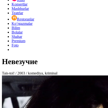
Konsertlar
Mashhurlar
Teatrlar
Restoranlar
Ko‘rgazmalar
Bilim
Bolalar
Shahar
Premium
Foto
Невезучие
Tais-toi! / 2003 / komediya, kriminal