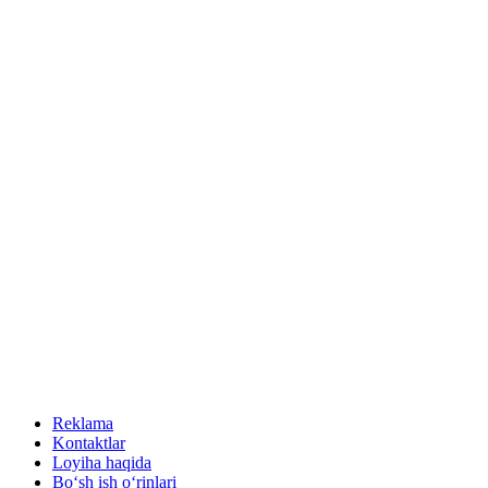
Reklama
Kontaktlar
Loyiha haqida
Bo‘sh ish o‘rinlari