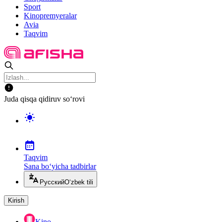
Sport
Kinopremyeralar
Avia
Taqvim
Juda qisqa qidiruv so‘rovi
Taqvim
Sana bo‘yicha tadbirlar
Русский
O‘zbek tili
Kirish
Kino