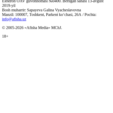
Elektron OAV guvohnomasi №0400. Berilgan sanasi 13-avgust
2019-yil
Bosh muharrir: Sapayeva Galina Vyacheslavovna
Manzil: 100007, Toshkent, Parkent ko‘chasi, 26А / Pochta:
info@afisha.uz
© 2005-2026 «Afisha Media» MChJ.
18+