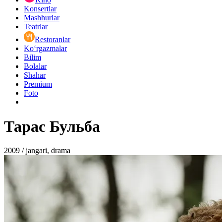
Konsertlar
Mashhurlar
Teatrlar
Restoranlar
Ko‘rgazmalar
Bilim
Bolalar
Shahar
Premium
Foto
Тарас Бульба
2009 / jangari, drama