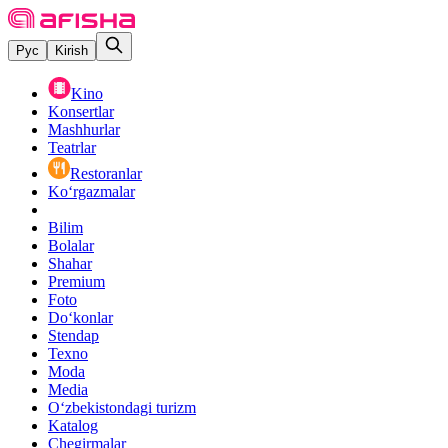
Рус
Kirish
Kino
Konsertlar
Mashhurlar
Teatrlar
Restoranlar
Ko‘rgazmalar
Bilim
Bolalar
Shahar
Premium
Foto
Do‘konlar
Stendap
Texno
Moda
Media
O‘zbekistondagi turizm
Katalog
Chegirmalar