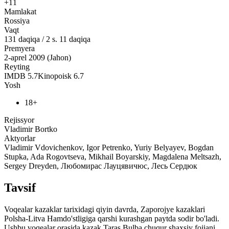
+11
Mamlakat
Rossiya
Vaqt
131
daqiqa
/
2 s. 11 daqiqa
Premyera
2-aprel 2009 (Jahon)
Reyting
IMDB
5.7
Kinopoisk
6.7
Yosh
18+
Rejissyor
Vladimir Bortko
Aktyorlar
Vladimir Vdovichenkov, Igor Petrenko, Yuriy Belyayev, Bogdan
Stupka, Ada Rogovtseva, Mikhail Boyarskiy, Magdalena Meltsazh,
Sergey Dreyden, Любомирас Лауцявичюс, Лесь Сердюк
Tavsif
Voqealar kazaklar tarixidagi qiyin davrda, Zaporojye kazaklari
Polsha-Litva Hamdo'stligiga qarshi kurashgan paytda sodir bo'ladi.
Ushbu voqealar orasida kazak Taras Bulba chuqur shaxsiy fojiani