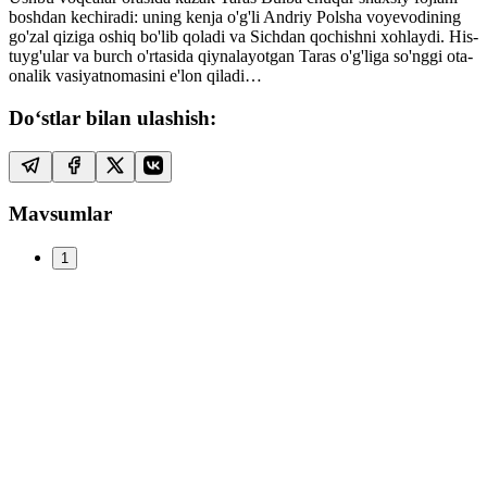
boshdan kechiradi: uning kenja o'g'li Andriy Polsha voyevodining
go'zal qiziga oshiq bo'lib qoladi va Sichdan qochishni xohlaydi. His-
tuyg'ular va burch o'rtasida qiynalayotgan Taras o'g'liga so'nggi ota-
onalik vasiyatnomasini e'lon qiladi…
Do‘stlar bilan ulashish:
Mavsumlar
1