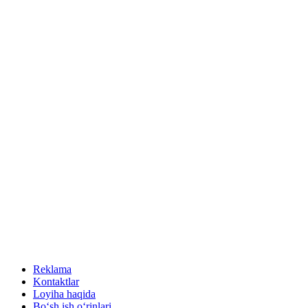
Reklama
Kontaktlar
Loyiha haqida
Bo‘sh ish o‘rinlari