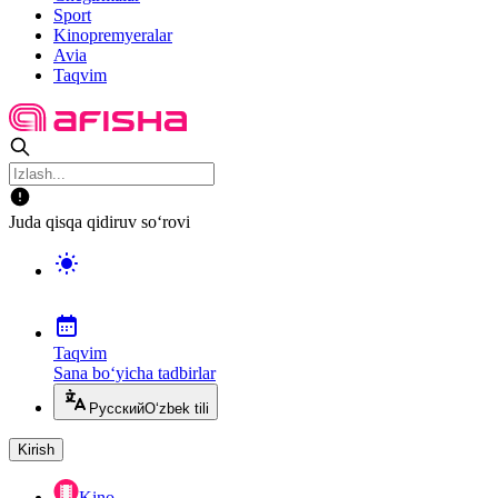
Sport
Kinopremyeralar
Avia
Taqvim
Juda qisqa qidiruv so‘rovi
Taqvim
Sana bo‘yicha tadbirlar
Русский
O‘zbek tili
Kirish
Kino