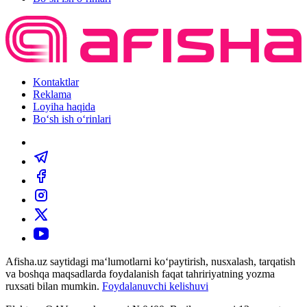
Kontaktlar
Reklama
Loyiha haqida
Bo‘sh ish o‘rinlari
Afisha.uz saytidagi ma‘lumotlarni ko‘paytirish, nusxalash, tarqatish
va boshqa maqsadlarda foydalanish faqat tahririyatning yozma
ruxsati bilan mumkin.
Foydalanuvchi kelishuvi