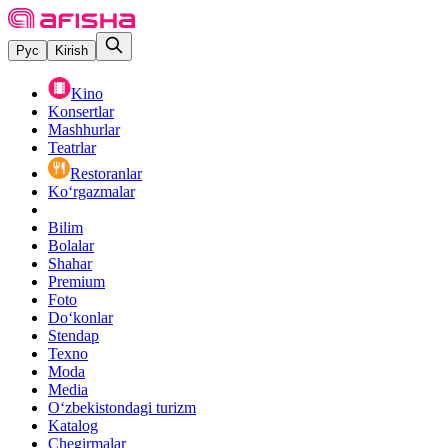
Рус
Kirish
Kino
Konsertlar
Mashhurlar
Teatrlar
Restoranlar
Ko‘rgazmalar
Bilim
Bolalar
Shahar
Premium
Foto
Do‘konlar
Stendap
Texno
Moda
Media
O‘zbekistondagi turizm
Katalog
Chegirmalar