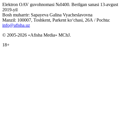
Elektron OAV guvohnomasi №0400. Berilgan sanasi 13-avgust
2019-yil
Bosh muharrir: Sapayeva Galina Vyacheslavovna
Manzil: 100007, Toshkent, Parkent ko‘chasi, 26А / Pochta:
info@afisha.uz
© 2005-2026 «Afisha Media» MChJ.
18+