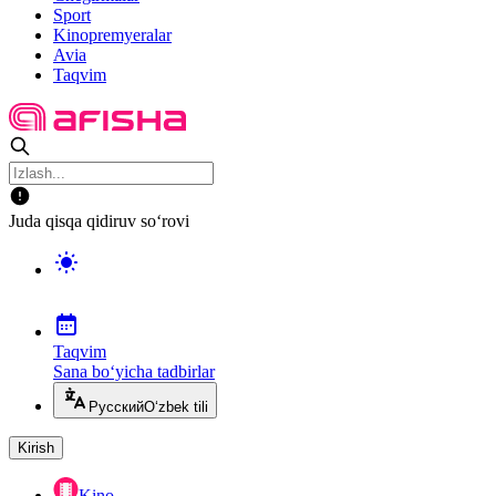
Sport
Kinopremyeralar
Avia
Taqvim
Juda qisqa qidiruv so‘rovi
Taqvim
Sana bo‘yicha tadbirlar
Русский
O‘zbek tili
Kirish
Kino