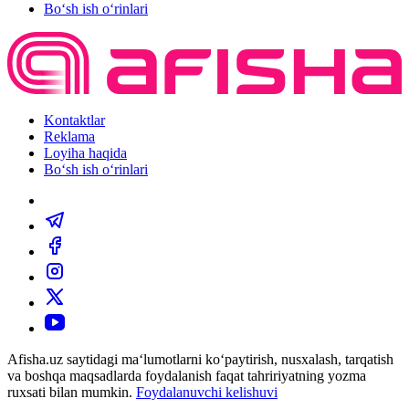
Bo‘sh ish o‘rinlari
Kontaktlar
Reklama
Loyiha haqida
Bo‘sh ish o‘rinlari
Afisha.uz saytidagi ma‘lumotlarni ko‘paytirish, nusxalash, tarqatish
va boshqa maqsadlarda foydalanish faqat tahririyatning yozma
ruxsati bilan mumkin.
Foydalanuvchi kelishuvi