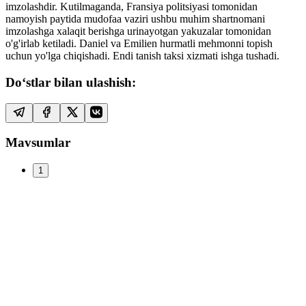
imzolashdir. Kutilmaganda, Fransiya politsiyasi tomonidan
namoyish paytida mudofaa vaziri ushbu muhim shartnomani
imzolashga xalaqit berishga urinayotgan yakuzalar tomonidan
o'g'irlab ketiladi. Daniel va Emilien hurmatli mehmonni topish
uchun yo'lga chiqishadi. Endi tanish taksi xizmati ishga tushadi.
Do‘stlar bilan ulashish:
Mavsumlar
1