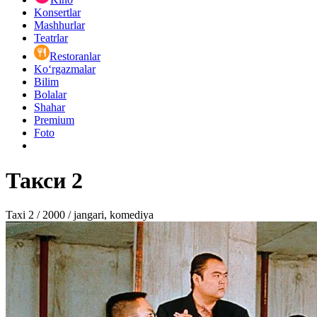
Konsertlar
Mashhurlar
Teatrlar
Restoranlar
Ko‘rgazmalar
Bilim
Bolalar
Shahar
Premium
Foto
Такси 2
Taxi 2 / 2000 / jangari, komediya