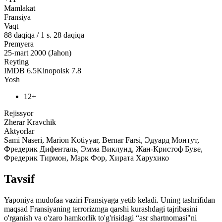
Mamlakat
Fransiya
Vaqt
88
daqiqa
/
1 s. 28 daqiqa
Premyera
25-mart 2000 (Jahon)
Reyting
IMDB
6.5
Kinopoisk
7.8
Yosh
12+
Rejissyor
Zherar Kravchik
Aktyorlar
Sami Naseri, Marion Kotiyyar, Bernar Farsi, Эдуард Монтут,
Фредерик Дифенталь, Эмма Виклунд, Жан-Кристоф Буве,
Фредерик Тирмон, Марк Фор, Хирата Харухико
Tavsif
Yaponiya mudofaa vaziri Fransiyaga yetib keladi. Uning tashrifidan
maqsad Fransiyaning terrorizmga qarshi kurashdagi tajribasini
o'rganish va o'zaro hamkorlik to'g'risidagi “asr shartnomasi"ni