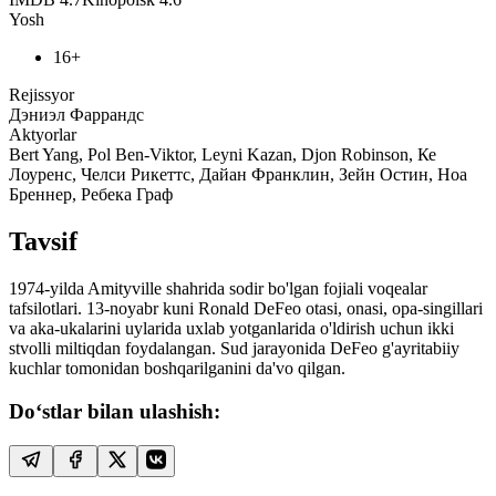
Yosh
16+
Rejissyor
Дэниэл Фаррандс
Aktyorlar
Bert Yang, Pol Ben-Viktor, Leyni Kazan, Djon Robinson, Ке
Лоуренс, Челси Рикеттс, Дайан Франклин, Зейн Остин, Ноа
Бреннер, Ребека Граф
Tavsif
1974-yilda Amityville shahrida sodir bo'lgan fojiali voqealar
tafsilotlari. 13-noyabr kuni Ronald DeFeo otasi, onasi, opa-singillari
va aka-ukalarini uylarida uxlab yotganlarida o'ldirish uchun ikki
stvolli miltiqdan foydalangan. Sud jarayonida DeFeo g'ayritabiiy
kuchlar tomonidan boshqarilganini da'vo qilgan.
Do‘stlar bilan ulashish: