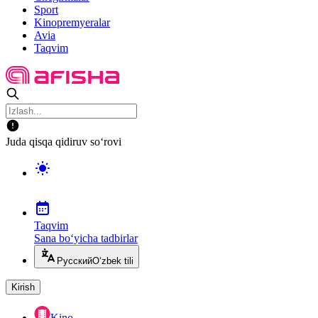
Sport
Kinopremyeralar
Avia
Taqvim
Juda qisqa qidiruv so‘rovi
Taqvim
Sana bo‘yicha tadbirlar
Русский
O‘zbek tili
Kirish
Kino