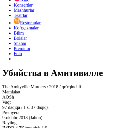
Konsertlar
Mashhurlar
Teatrlar
Restoranlar
Ko‘rgazmalar
Bilim
Bolalar
Shahar
Premium
Foto
Убийства в Амитивилле
The Amityville Murders / 2018 / qo'rqinchli
Mamlakat
AQSh
Vaqt
97
daqiqa
/
1 s. 37 daqiqa
Premyera
9-oktabr 2018 (Jahon)
Reyting
IMDB
4.7
Kinopoisk
4.6