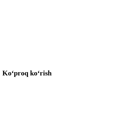
Ko‘proq ko‘rish