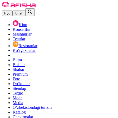
Рус
Kirish
Kino
Konsertlar
Mashhurlar
Teatrlar
Restoranlar
Ko‘rgazmalar
Bilim
Bolalar
Shahar
Premium
Foto
Do‘konlar
Stendap
Texno
Moda
Media
O‘zbekistondagi turizm
Katalog
Chegirmalar