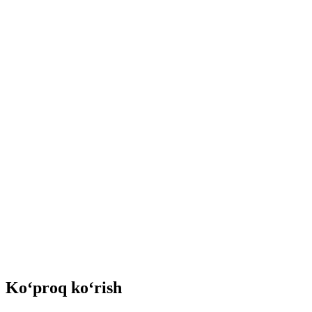
Ko‘proq ko‘rish