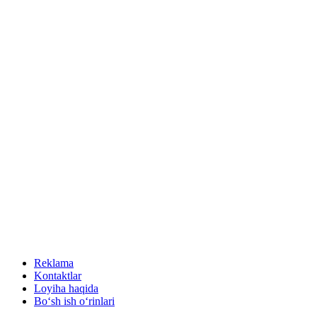
Reklama
Kontaktlar
Loyiha haqida
Bo‘sh ish o‘rinlari