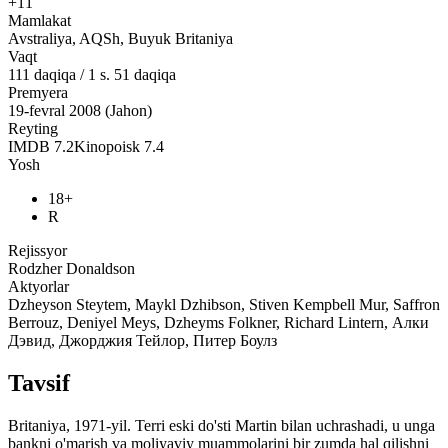
+11
Mamlakat
Avstraliya, AQSh, Buyuk Britaniya
Vaqt
111
daqiqa
/
1 s. 51 daqiqa
Premyera
19-fevral 2008 (Jahon)
Reyting
IMDB
7.2
Kinopoisk
7.4
Yosh
18+
R
Rejissyor
Rodzher Donaldson
Aktyorlar
Dzheyson Steytem, Maykl Dzhibson, Stiven Kempbell Mur, Saffron
Berrouz, Deniyel Meys, Dzheyms Folkner, Richard Lintern, Алки
Дэвид, Джорджия Тейлор, Питер Боулз
Tavsif
Britaniya, 1971-yil. Terri eski do'sti Martin bilan uchrashadi, u unga
bankni o'marish va moliyaviy muammolarini bir zumda hal qilishni