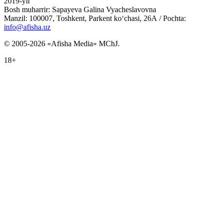
2019-yil
Bosh muharrir: Sapayeva Galina Vyacheslavovna
Manzil: 100007, Toshkent, Parkent ko‘chasi, 26А / Pochta:
info@afisha.uz
© 2005-2026 «Afisha Media» MChJ.
18+