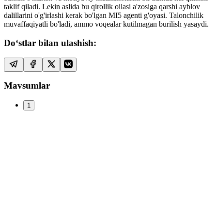
taklif qiladi. Lekin aslida bu qirollik oilasi a'zosiga qarshi ayblov
dalillarini o'g'irlashi kerak bo'lgan MI5 agenti g'oyasi. Talonchilik
muvaffaqiyatli bo'ladi, ammo voqealar kutilmagan burilish yasaydi.
Do‘stlar bilan ulashish:
Mavsumlar
1