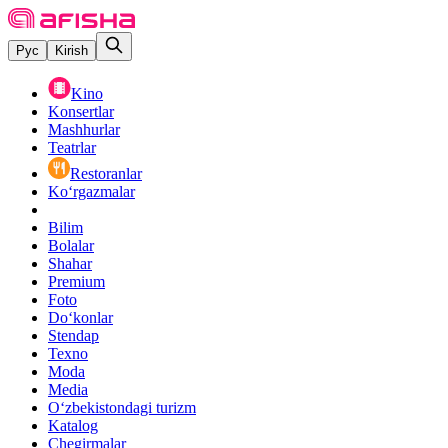
Рус
Kirish
Kino
Konsertlar
Mashhurlar
Teatrlar
Restoranlar
Ko‘rgazmalar
Bilim
Bolalar
Shahar
Premium
Foto
Do‘konlar
Stendap
Texno
Moda
Media
O‘zbekistondagi turizm
Katalog
Chegirmalar