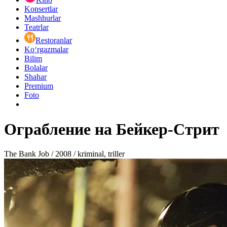
Konsertlar
Mashhurlar
Teatrlar
Restoranlar
Ko‘rgazmalar
Bilim
Bolalar
Shahar
Premium
Foto
Ограбление на Бейкер-Стрит
The Bank Job / 2008 / kriminal, triller