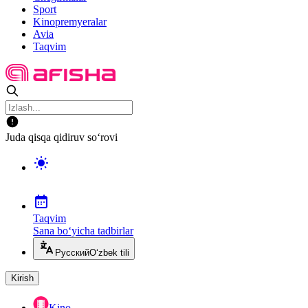
Sport
Kinopremyeralar
Avia
Taqvim
Juda qisqa qidiruv so‘rovi
Taqvim
Sana bo‘yicha tadbirlar
Русский
O‘zbek tili
Kirish
Kino