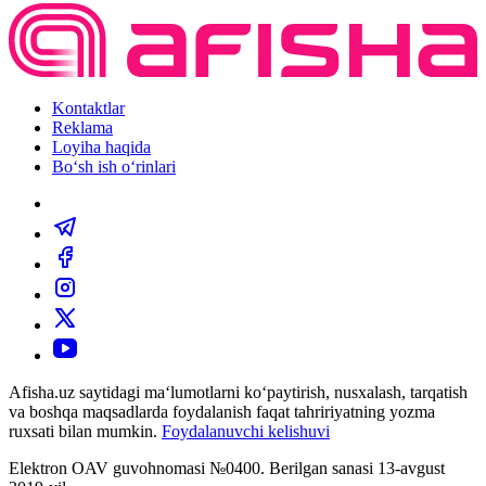
Kontaktlar
Reklama
Loyiha haqida
Bo‘sh ish o‘rinlari
Afisha.uz saytidagi ma‘lumotlarni ko‘paytirish, nusxalash, tarqatish
va boshqa maqsadlarda foydalanish faqat tahririyatning yozma
ruxsati bilan mumkin.
Foydalanuvchi kelishuvi
Elektron OAV guvohnomasi №0400. Berilgan sanasi 13-avgust