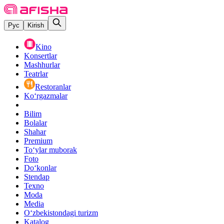
Рус
Kirish
Kino
Konsertlar
Mashhurlar
Teatrlar
Restoranlar
Ko‘rgazmalar
Bilim
Bolalar
Shahar
Premium
Toʻylar muborak
Foto
Do‘konlar
Stendap
Texno
Moda
Media
O‘zbekistondagi turizm
Katalog