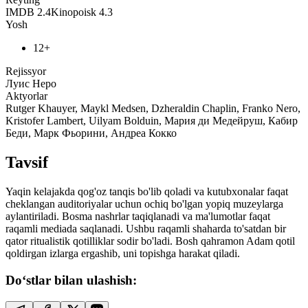
IMDB
2.4
Kinopoisk
4.3
Yosh
12+
Rejissyor
Луис Неро
Aktyorlar
Rutger Khauyer, Maykl Medsen, Dzheraldin Chaplin, Franko Nero,
Kristofer Lambert, Uilyam Bolduin, Мария ди Медейруш, Кабир
Беди, Марк Фьорини, Андреа Кокко
Tavsif
Yaqin kelajakda qog'oz tanqis bo'lib qoladi va kutubxonalar faqat
cheklangan auditoriyalar uchun ochiq bo'lgan yopiq muzeylarga
aylantiriladi. Bosma nashrlar taqiqlanadi va ma'lumotlar faqat
raqamli mediada saqlanadi. Ushbu raqamli shaharda to'satdan bir
qator ritualistik qotilliklar sodir bo'ladi. Bosh qahramon Adam qotil
qoldirgan izlarga ergashib, uni topishga harakat qiladi.
Do‘stlar bilan ulashish: