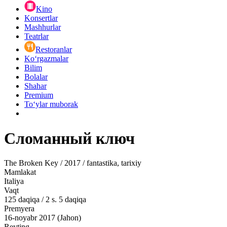
Kino
Konsertlar
Mashhurlar
Teatrlar
Restoranlar
Ko‘rgazmalar
Bilim
Bolalar
Shahar
Premium
Toʻylar muborak
Сломанный ключ
The Broken Key / 2017 / fantastika, tarixiy
Mamlakat
Italiya
Vaqt
125
daqiqa
/
2 s. 5 daqiqa
Premyera
16-noyabr 2017 (Jahon)
Reyting