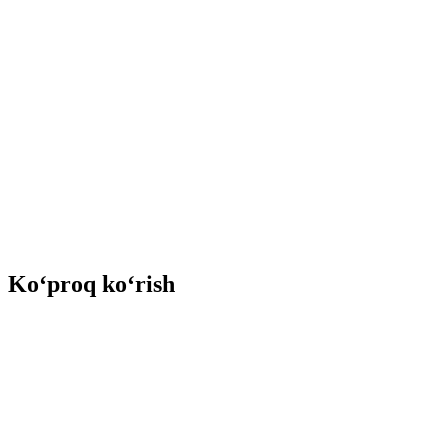
Ko‘proq ko‘rish