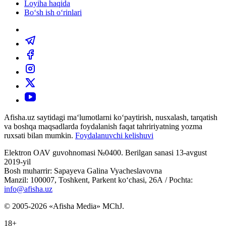
Loyiha haqida
Bo‘sh ish o‘rinlari
Afisha.uz saytidagi ma‘lumotlarni ko‘paytirish, nusxalash, tarqatish
va boshqa maqsadlarda foydalanish faqat tahririyatning yozma
ruxsati bilan mumkin.
Foydalanuvchi kelishuvi
Elektron OAV guvohnomasi №0400. Berilgan sanasi 13-avgust
2019-yil
Bosh muharrir: Sapayeva Galina Vyacheslavovna
Manzil: 100007, Toshkent, Parkent ko‘chasi, 26А / Pochta:
info@afisha.uz
© 2005-2026 «Afisha Media» MChJ.
18+