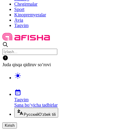
Chegirmalar
Sport
Kinopremyeralar
Avia
Taqvim
Juda qisqa qidiruv so‘rovi
Taqvim
Sana bo‘yicha tadbirlar
Русский
O‘zbek tili
Kirish