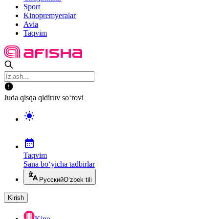
Sport
Kinopremyeralar
Avia
Taqvim
Juda qisqa qidiruv so‘rovi
Taqvim
Sana bo‘yicha tadbirlar
Русский
O‘zbek tili
Kirish
Kino