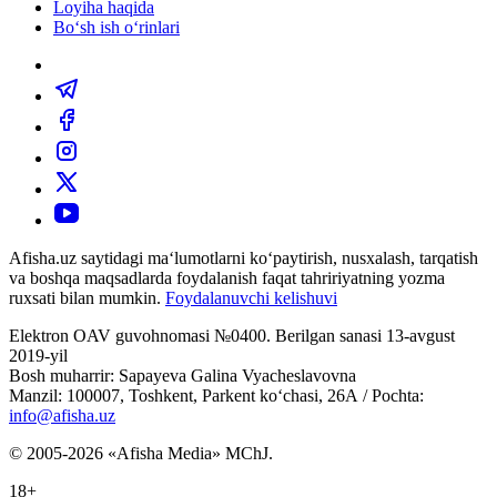
Loyiha haqida
Bo‘sh ish o‘rinlari
Afisha.uz saytidagi ma‘lumotlarni ko‘paytirish, nusxalash, tarqatish
va boshqa maqsadlarda foydalanish faqat tahririyatning yozma
ruxsati bilan mumkin.
Foydalanuvchi kelishuvi
Elektron OAV guvohnomasi №0400. Berilgan sanasi 13-avgust
2019-yil
Bosh muharrir: Sapayeva Galina Vyacheslavovna
Manzil: 100007, Toshkent, Parkent ko‘chasi, 26А / Pochta:
info@afisha.uz
© 2005-2026 «Afisha Media» MChJ.
18+