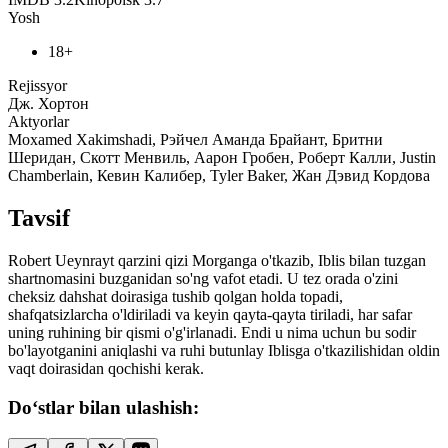
Yosh
18+
Rejissyor
Дж. Хортон
Aktyorlar
Moxamed Xakimshadi, Рэйчел Аманда Брайант, Бритни
Шеридан, Скотт Менвиль, Аарон Гробен, Роберт Калли, Justin
Chamberlain, Кевин Калибер, Tyler Baker, Жан Дэвид Кордова
Tavsif
Robert Ueynrayt qarzini qizi Morganga o'tkazib, Iblis bilan tuzgan
shartnomasini buzganidan so'ng vafot etadi. U tez orada o'zini
cheksiz dahshat doirasiga tushib qolgan holda topadi,
shafqatsizlarcha o'ldiriladi va keyin qayta-qayta tiriladi, har safar
uning ruhining bir qismi o'g'irlanadi. Endi u nima uchun bu sodir
bo'layotganini aniqlashi va ruhi butunlay Iblisga o'tkazilishidan oldin
vaqt doirasidan qochishi kerak.
Do‘stlar bilan ulashish: