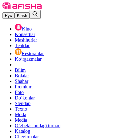
Рус
Kirish
Kino
Konsertlar
Mashhurlar
Teatrlar
Restoranlar
Ko‘rgazmalar
Bilim
Bolalar
Shahar
Premium
Foto
Do‘konlar
Stendap
Texno
Moda
Media
O‘zbekistondagi turizm
Katalog
Chegirmalar