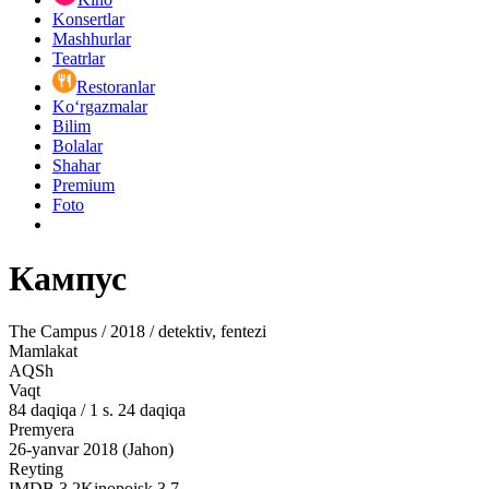
Konsertlar
Mashhurlar
Teatrlar
Restoranlar
Ko‘rgazmalar
Bilim
Bolalar
Shahar
Premium
Foto
Кампус
The Campus / 2018 / detektiv, fentezi
Mamlakat
AQSh
Vaqt
84
daqiqa
/
1 s. 24 daqiqa
Premyera
26-yanvar 2018 (Jahon)
Reyting
IMDB
3.2
Kinopoisk
3.7