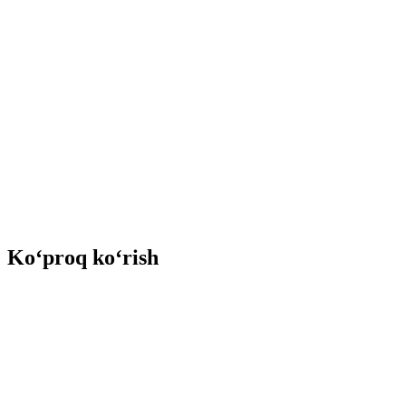
Ko‘proq ko‘rish