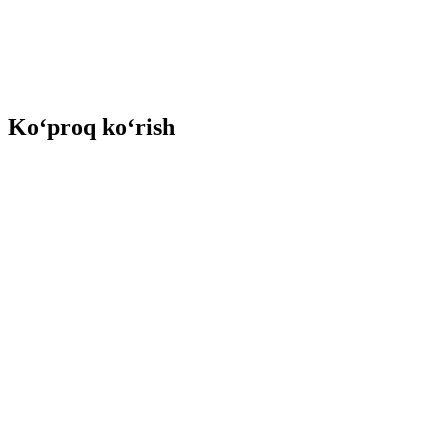
Ko‘proq ko‘rish