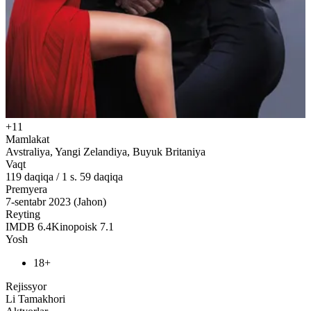
+11
Mamlakat
Avstraliya, Yangi Zelandiya, Buyuk Britaniya
Vaqt
119
daqiqa
/
1 s. 59 daqiqa
Premyera
7-sentabr 2023 (Jahon)
Reyting
IMDB
6.4
Kinopoisk
7.1
Yosh
18+
Rejissyor
Li Tamakhori