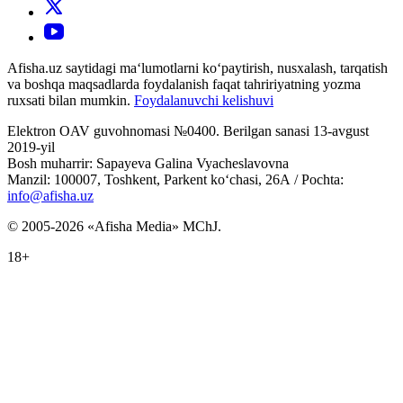
Afisha.uz saytidagi ma‘lumotlarni ko‘paytirish, nusxalash, tarqatish
va boshqa maqsadlarda foydalanish faqat tahririyatning yozma
ruxsati bilan mumkin.
Foydalanuvchi kelishuvi
Elektron OAV guvohnomasi №0400. Berilgan sanasi 13-avgust
2019-yil
Bosh muharrir: Sapayeva Galina Vyacheslavovna
Manzil: 100007, Toshkent, Parkent ko‘chasi, 26А / Pochta:
info@afisha.uz
© 2005-2026 «Afisha Media» MChJ.
18+