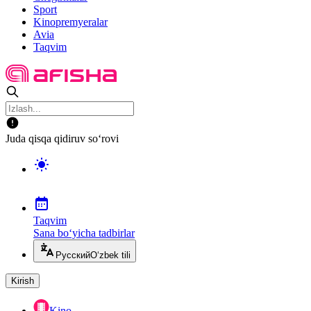
Sport
Kinopremyeralar
Avia
Taqvim
Juda qisqa qidiruv so‘rovi
Taqvim
Sana bo‘yicha tadbirlar
Русский
O‘zbek tili
Kirish
Kino