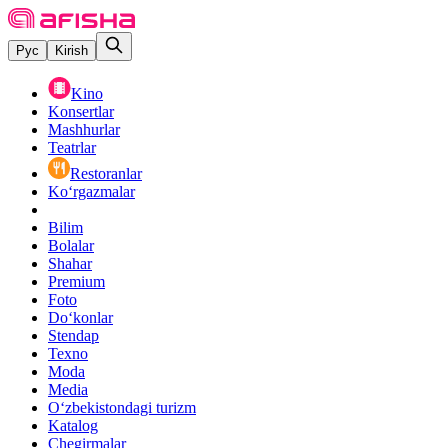
Рус
Kirish
Kino
Konsertlar
Mashhurlar
Teatrlar
Restoranlar
Ko‘rgazmalar
Bilim
Bolalar
Shahar
Premium
Foto
Do‘konlar
Stendap
Texno
Moda
Media
O‘zbekistondagi turizm
Katalog
Chegirmalar