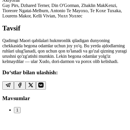
Aktyorlar
Gay Pirs, Dzhared Terner, Din O'Gorman, Zhaklin MakKenzi,
Tioreore Ngatai-Melburn, Antonio Te Mayoxo, Te Koxe Tuxaka,
Lourens Makor, Kelli Vivian, Уилл Уоллес
Tavsif
Qadimgi Maori qabilalari hukmronlik qiladigan dunyoning
chekkasida begona odamlar uchun joy yo'q. Bu yerda ajdodlarning
ruhlari ulug'lanadi, qon uchun qon to'lanadi va go'zal qizning yuragi
urushni qo'zg'atishi mumkin. Lekin begona odamlar yolg'iz
kelmaydilar — ular Xudo, dori-darmon va porox olib kelishadi.
Do‘stlar bilan ulashish:
Mavsumlar
1