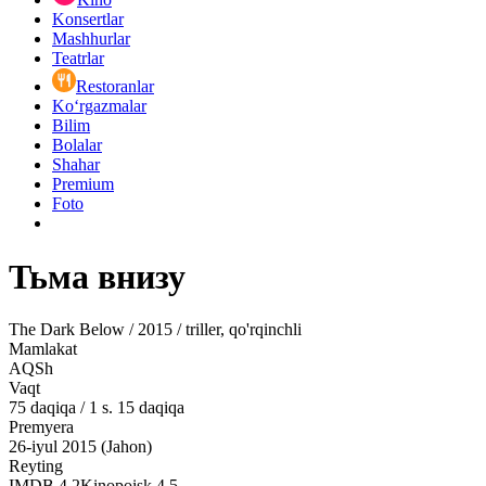
Konsertlar
Mashhurlar
Teatrlar
Restoranlar
Ko‘rgazmalar
Bilim
Bolalar
Shahar
Premium
Foto
Тьма внизу
The Dark Below / 2015 / triller, qo'rqinchli
Mamlakat
AQSh
Vaqt
75
daqiqa
/
1 s. 15 daqiqa
Premyera
26-iyul 2015 (Jahon)
Reyting
IMDB
4.2
Kinopoisk
4.5