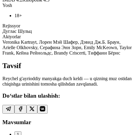
Yosh
18+
Rejissyor
Дуглас Шульц
Aktyorlar
Veronika Kartrayt, Лорен Мэй Шафер, Дэвид Дж.Б. Браун,
Arielle Olkhovsky, Серафина Энн Зорн, Emily McKeown, Taylor
Frank, Кейна Рейнольдс, Brandy Criscerti, Тиффани Бёрнс
Tavsif
Reychel g'ayrioddiy manyakga duch keldi — u qizning muz ostidan
chiqishga urinishini tomosha qilishdan zavqlanadi.
Do‘stlar bilan ulashish:
Mavsumlar
1