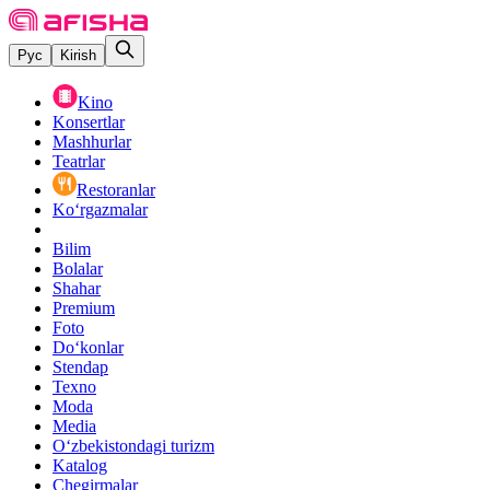
Рус
Kirish
Kino
Konsertlar
Mashhurlar
Teatrlar
Restoranlar
Ko‘rgazmalar
Bilim
Bolalar
Shahar
Premium
Foto
Do‘konlar
Stendap
Texno
Moda
Media
O‘zbekistondagi turizm
Katalog
Chegirmalar