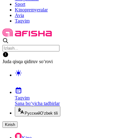
Sport
Kinopremyeralar
Avia
Taqvim
Juda qisqa qidiruv so‘rovi
Taqvim
Sana bo‘yicha tadbirlar
Русский
O‘zbek tili
Kirish
Kino