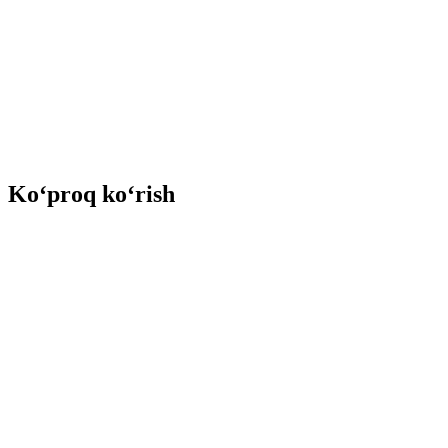
Ko‘proq ko‘rish