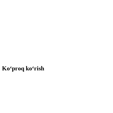
Ko‘proq ko‘rish