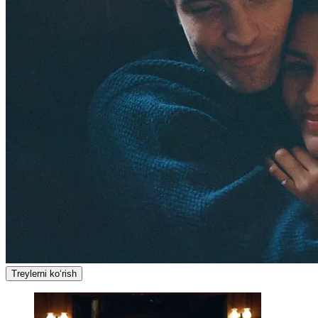
Treylerni ko‘rish