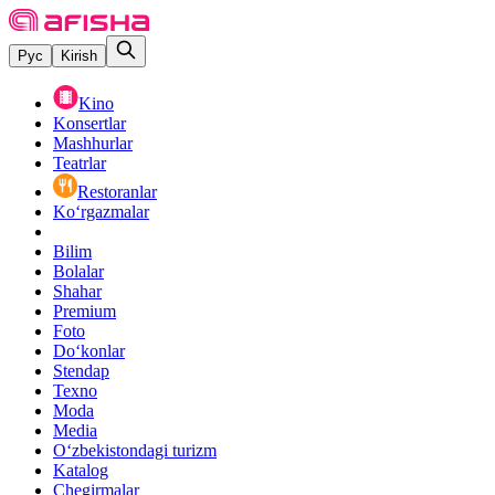
Рус
Kirish
Kino
Konsertlar
Mashhurlar
Teatrlar
Restoranlar
Ko‘rgazmalar
Bilim
Bolalar
Shahar
Premium
Foto
Do‘konlar
Stendap
Texno
Moda
Media
O‘zbekistondagi turizm
Katalog
Chegirmalar