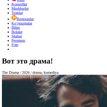
Konsertlar
Mashhurlar
Teatrlar
Restoranlar
Ko‘rgazmalar
Bilim
Bolalar
Shahar
Premium
Foto
Вот это драма!
The Drama / 2026 / drama, komediya