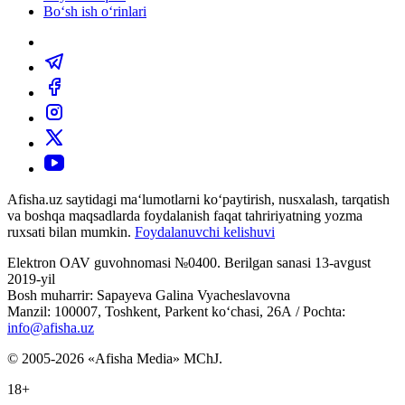
Bo‘sh ish o‘rinlari
Afisha.uz saytidagi ma‘lumotlarni ko‘paytirish, nusxalash, tarqatish
va boshqa maqsadlarda foydalanish faqat tahririyatning yozma
ruxsati bilan mumkin.
Foydalanuvchi kelishuvi
Elektron OAV guvohnomasi №0400. Berilgan sanasi 13-avgust
2019-yil
Bosh muharrir: Sapayeva Galina Vyacheslavovna
Manzil: 100007, Toshkent, Parkent ko‘chasi, 26А / Pochta:
info@afisha.uz
© 2005-2026 «Afisha Media» MChJ.
18+