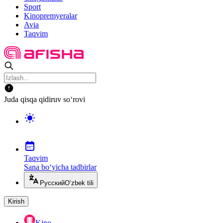
Sport
Kinopremyeralar
Avia
Taqvim
Juda qisqa qidiruv so‘rovi
Taqvim
Sana bo‘yicha tadbirlar
Русский
O‘zbek tili
Kirish
Kino