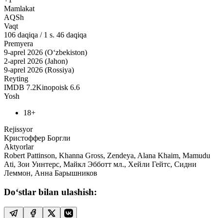
Mamlakat
AQSh
Vaqt
106
daqiqa
/
1 s. 46 daqiqa
Premyera
9-aprel 2026 (O‘zbekiston)
2-aprel 2026 (Jahon)
9-aprel 2026 (Rossiya)
Reyting
IMDB
7.2
Kinopoisk
6.6
Yosh
18+
Rejissyor
Кристоффер Боргли
Aktyorlar
Robert Pattinson, Khanna Gross, Zendeya, Alana Khaim, Mamudu
Ati, Зои Уинтерс, Майкл Эбботт мл., Хейли Гейтс, Сидни
Леммон, Анна Барышников
Do‘stlar bilan ulashish: