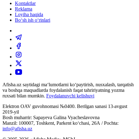
Kontaktlar
Reklama
Loyiha haqida
Bo‘sh ish o‘rinlari
Afisha.uz saytidagi ma‘lumotlarni ko‘paytirish, nusxalash, tarqatish
va boshqa maqsadlarda foydalanish faqat tahririyatning yozma
ruxsati bilan mumkin.
Foydalanuvchi kelishuvi
Elektron OAV guvohnomasi №0400. Berilgan sanasi 13-avgust
2019-yil
Bosh muharrir: Sapayeva Galina Vyacheslavovna
Manzil: 100007, Toshkent, Parkent ko‘chasi, 26А / Pochta:
info@afisha.uz