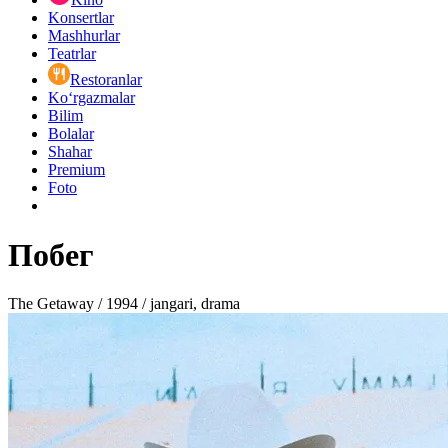
Konsertlar
Mashhurlar
Teatrlar
Restoranlar
Ko‘rgazmalar
Bilim
Bolalar
Shahar
Premium
Foto
Побег
The Getaway / 1994 / jangari, drama