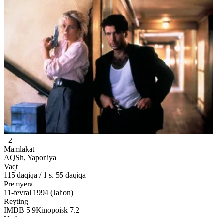
+2
Mamlakat
AQSh, Yaponiya
Vaqt
115
daqiqa
/
1 s. 55 daqiqa
Premyera
11-fevral 1994 (Jahon)
Reyting
IMDB
5.9
Kinopoisk
7.2