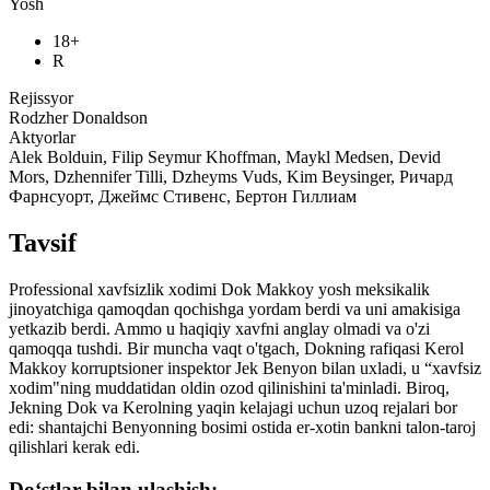
Yosh
18+
R
Rejissyor
Rodzher Donaldson
Aktyorlar
Alek Bolduin, Filip Seymur Khoffman, Maykl Medsen, Devid
Mors, Dzhennifer Tilli, Dzheyms Vuds, Kim Beysinger, Ричард
Фарнсуорт, Джеймс Стивенс, Бертон Гиллиам
Tavsif
Professional xavfsizlik xodimi Dok Makkoy yosh meksikalik
jinoyatchiga qamoqdan qochishga yordam berdi va uni amakisiga
yetkazib berdi. Ammo u haqiqiy xavfni anglay olmadi va o'zi
qamoqqa tushdi. Bir muncha vaqt o'tgach, Dokning rafiqasi Kerol
Makkoy korruptsioner inspektor Jek Benyon bilan uxladi, u “xavfsiz
xodim"ning muddatidan oldin ozod qilinishini ta'minladi. Biroq,
Jekning Dok va Kerolning yaqin kelajagi uchun uzoq rejalari bor
edi: shantajchi Benyonning bosimi ostida er-xotin bankni talon-taroj
qilishlari kerak edi.
Do‘stlar bilan ulashish: