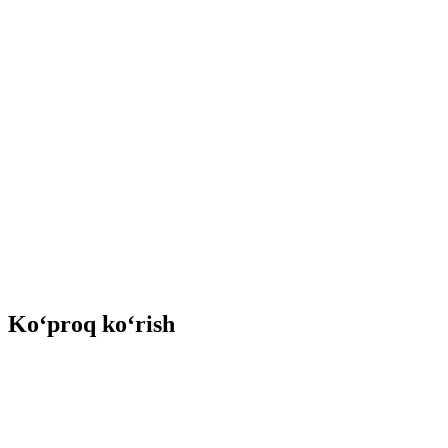
Ko‘proq ko‘rish