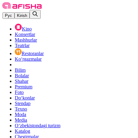
Рус
Kirish
Kino
Konsertlar
Mashhurlar
Teatrlar
Restoranlar
Ko‘rgazmalar
Bilim
Bolalar
Shahar
Premium
Foto
Do‘konlar
Stendap
Texno
Moda
Media
O‘zbekistondagi turizm
Katalog
Chegirmalar