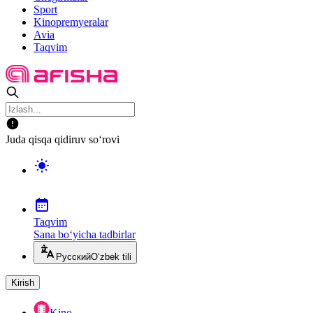
Sport
Kinopremyeralar
Avia
Taqvim
Juda qisqa qidiruv so‘rovi
Taqvim
Sana bo‘yicha tadbirlar
Русский
O‘zbek tili
Kirish
Kino