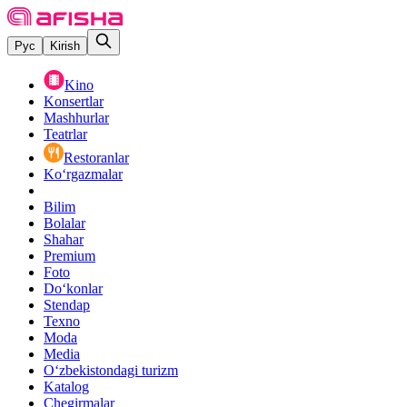
Рус
Kirish
Kino
Konsertlar
Mashhurlar
Teatrlar
Restoranlar
Ko‘rgazmalar
Bilim
Bolalar
Shahar
Premium
Foto
Do‘konlar
Stendap
Texno
Moda
Media
O‘zbekistondagi turizm
Katalog
Chegirmalar