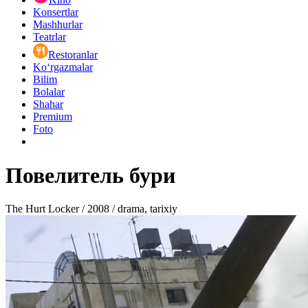
Konsertlar
Mashhurlar
Teatrlar
Restoranlar
Ko‘rgazmalar
Bilim
Bolalar
Shahar
Premium
Foto
Повелитель бури
The Hurt Locker / 2008 / drama, tarixiy