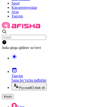
Sport
Kinopremyeralar
Avia
Taqvim
Juda qisqa qidiruv so‘rovi
Taqvim
Sana bo‘yicha tadbirlar
Русский
O‘zbek tili
Kirish
Kino