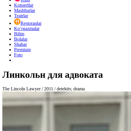
Konsertlar
Mashhurlar
Teatrlar
Restoranlar
Ko‘rgazmalar
Bilim
Bolalar
Shahar
Premium
Foto
Линкольн для адвоката
The Lincoln Lawyer / 2011 / detektiv, drama