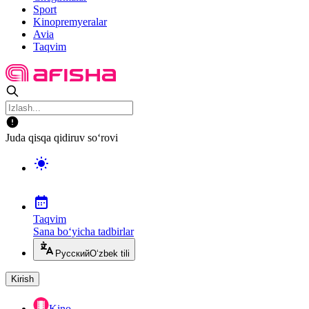
Sport
Kinopremyeralar
Avia
Taqvim
Juda qisqa qidiruv so‘rovi
Taqvim
Sana bo‘yicha tadbirlar
Русский
O‘zbek tili
Kirish
Kino