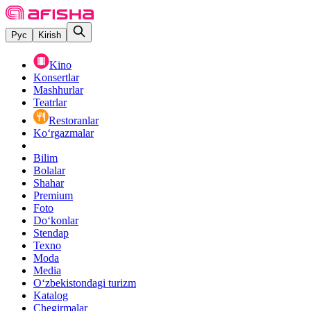
Рус
Kirish
Kino
Konsertlar
Mashhurlar
Teatrlar
Restoranlar
Ko‘rgazmalar
Bilim
Bolalar
Shahar
Premium
Foto
Do‘konlar
Stendap
Texno
Moda
Media
O‘zbekistondagi turizm
Katalog
Chegirmalar