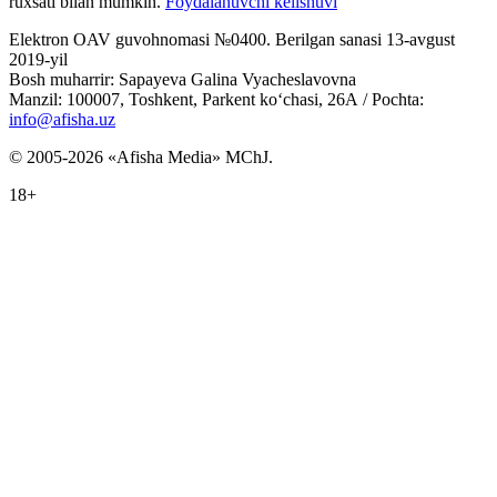
ruxsati bilan mumkin.
Foydalanuvchi kelishuvi
Elektron OAV guvohnomasi №0400. Berilgan sanasi 13-avgust
2019-yil
Bosh muharrir: Sapayeva Galina Vyacheslavovna
Manzil: 100007, Toshkent, Parkent ko‘chasi, 26А / Pochta:
info@afisha.uz
© 2005-2026 «Afisha Media» MChJ.
18+