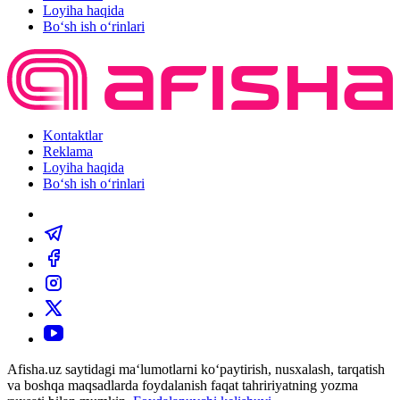
Loyiha haqida
Bo‘sh ish o‘rinlari
Kontaktlar
Reklama
Loyiha haqida
Bo‘sh ish o‘rinlari
Afisha.uz saytidagi ma‘lumotlarni ko‘paytirish, nusxalash, tarqatish
va boshqa maqsadlarda foydalanish faqat tahririyatning yozma