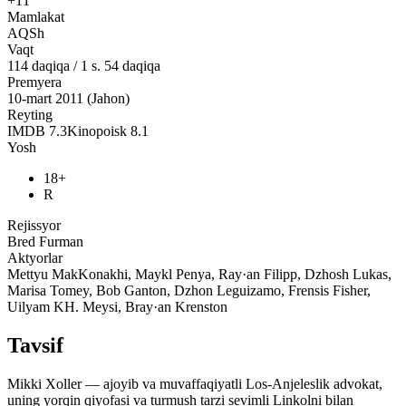
+11
Mamlakat
AQSh
Vaqt
114
daqiqa
/
1 s. 54 daqiqa
Premyera
10-mart 2011 (Jahon)
Reyting
IMDB
7.3
Kinopoisk
8.1
Yosh
18+
R
Rejissyor
Bred Furman
Aktyorlar
Mettyu MakKonakhi, Maykl Penya, Ray·an Filipp, Dzhosh Lukas,
Marisa Tomey, Bob Ganton, Dzhon Leguizamo, Frensis Fisher,
Uilyam KH. Meysi, Bray·an Krenston
Tavsif
Mikki Xoller — ajoyib va muvaffaqiyatli Los-Anjeleslik advokat,
uning yorqin qiyofasi va turmush tarzi sevimli Linkolni bilan