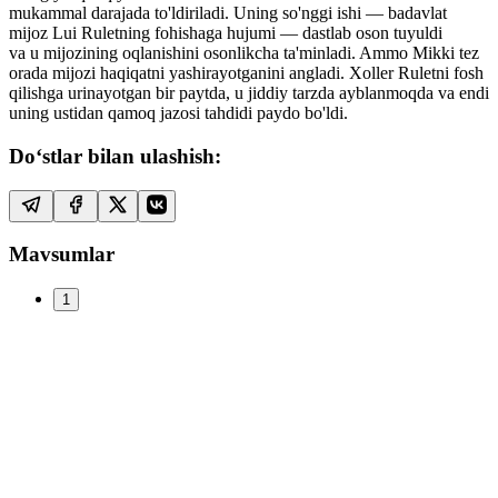
mukammal darajada to'ldiriladi. Uning so'nggi ishi — badavlat
mijoz Lui Ruletning fohishaga hujumi — dastlab oson tuyuldi
va u mijozining oqlanishini osonlikcha ta'minladi. Ammo Mikki tez
orada mijozi haqiqatni yashirayotganini angladi. Xoller Ruletni fosh
qilishga urinayotgan bir paytda, u jiddiy tarzda ayblanmoqda va endi
uning ustidan qamoq jazosi tahdidi paydo bo'ldi.
Do‘stlar bilan ulashish:
Mavsumlar
1