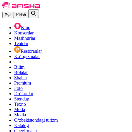
Рус
Kirish
Kino
Konsertlar
Mashhurlar
Teatrlar
Restoranlar
Ko‘rgazmalar
Bilim
Bolalar
Shahar
Premium
Foto
Do‘konlar
Stendap
Texno
Moda
Media
O‘zbekistondagi turizm
Katalog
Chegirmalar