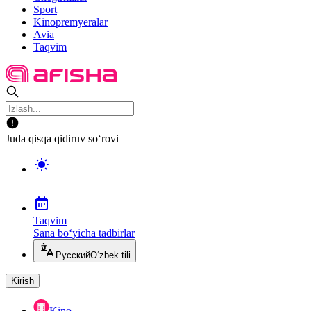
Sport
Kinopremyeralar
Avia
Taqvim
Juda qisqa qidiruv so‘rovi
Taqvim
Sana bo‘yicha tadbirlar
Русский
O‘zbek tili
Kirish
Kino