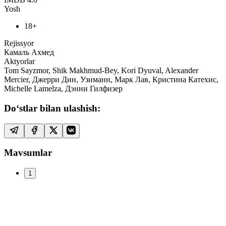
Yosh
18+
Rejissyor
Камаль Ахмед
Aktyorlar
Tom Sayzmor, Shik Makhmud-Bey, Kori Dyuval, Alexander
Mercier, Джерри Дин, Узиманн, Марк Лав, Кристина Катехис,
Michelle Lamelza, Дэнни Гилфизер
Do‘stlar bilan ulashish:
Mavsumlar
1