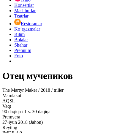
Konsertlar
Mashhurlar
Teatrlar
Restoranlar
Ko‘rgazmalar
Bilim
Bolalar
Shahar
Premium
Foto
Отец мучеников
The Martyr Maker / 2018 / triller
Mamlakat
AQSh
Vaqt
90
daqiqa
/
1 s. 30 daqiqa
Premyera
27-iyun 2018 (Jahon)
Reyting
IMDB
4.0