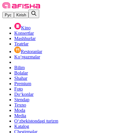
Рус
Kirish
Kino
Konsertlar
Mashhurlar
Teatrlar
Restoranlar
Ko‘rgazmalar
Bilim
Bolalar
Shahar
Premium
Foto
Do‘konlar
Stendap
Texno
Moda
Media
O‘zbekistondagi turizm
Katalog
Chegirmalar