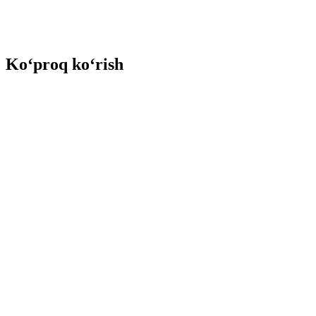
Ko‘proq ko‘rish