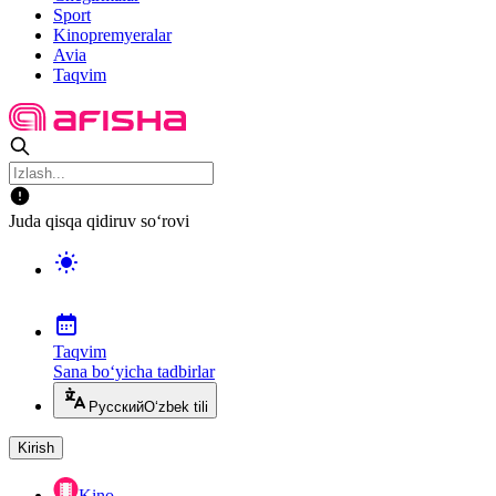
Sport
Kinopremyeralar
Avia
Taqvim
Juda qisqa qidiruv so‘rovi
Taqvim
Sana bo‘yicha tadbirlar
Русский
O‘zbek tili
Kirish
Kino