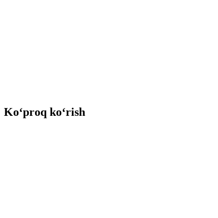
Ko‘proq ko‘rish