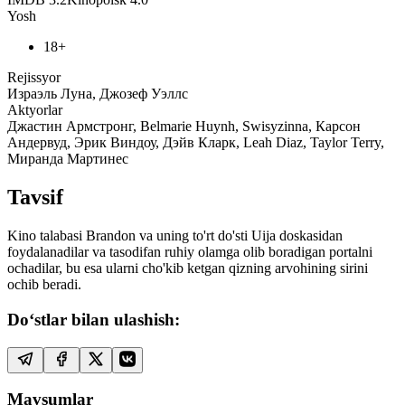
Yosh
18+
Rejissyor
Израэль Луна, Джозеф Уэллс
Aktyorlar
Джастин Армстронг, Belmarie Huynh, Swisyzinna, Карсон
Андервуд, Эрик Виндоу, Дэйв Кларк, Leah Diaz, Taylor Terry,
Миранда Мартинес
Tavsif
Kino talabasi Brandon va uning to'rt do'sti Uija doskasidan
foydalanadilar va tasodifan ruhiy olamga olib boradigan portalni
ochadilar, bu esa ularni cho'kib ketgan qizning arvohining sirini
ochib beradi.
Do‘stlar bilan ulashish:
Mavsumlar