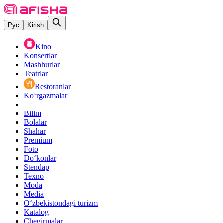
Рус
Kirish
Kino
Konsertlar
Mashhurlar
Teatrlar
Restoranlar
Ko‘rgazmalar
Bilim
Bolalar
Shahar
Premium
Foto
Do‘konlar
Stendap
Texno
Moda
Media
O‘zbekistondagi turizm
Katalog
Chegirmalar