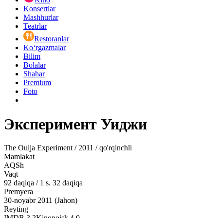
Konsertlar
Mashhurlar
Teatrlar
Restoranlar
Ko‘rgazmalar
Bilim
Bolalar
Shahar
Premium
Foto
Эксперимент Уиджи
The Ouija Experiment / 2011 / qo'rqinchli
Mamlakat
AQSh
Vaqt
92
daqiqa
/
1 s. 32 daqiqa
Premyera
30-noyabr 2011 (Jahon)
Reyting
IMDB
3.2
Kinopoisk
4.0