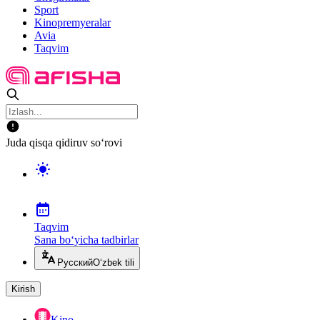
Sport
Kinopremyeralar
Avia
Taqvim
Juda qisqa qidiruv so‘rovi
Taqvim
Sana bo‘yicha tadbirlar
Русский
O‘zbek tili
Kirish
Kino