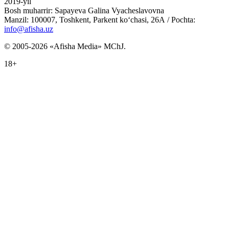
2019-yil
Bosh muharrir: Sapayeva Galina Vyacheslavovna
Manzil: 100007, Toshkent, Parkent ko‘chasi, 26А / Pochta:
info@afisha.uz
© 2005-2026 «Afisha Media» MChJ.
18+