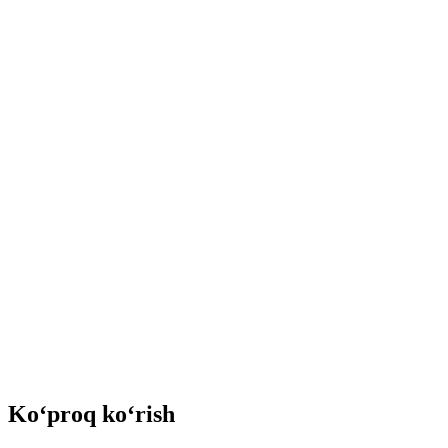
Ko‘proq ko‘rish