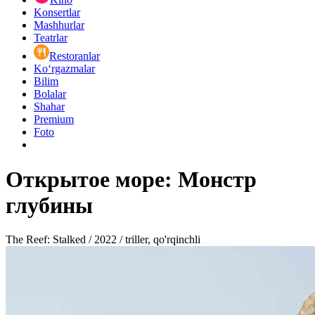
Konsertlar
Mashhurlar
Teatrlar
Restoranlar
Ko‘rgazmalar
Bilim
Bolalar
Shahar
Premium
Foto
Открытое море: Монстр
глубины
The Reef: Stalked / 2022 / triller, qo'rqinchli