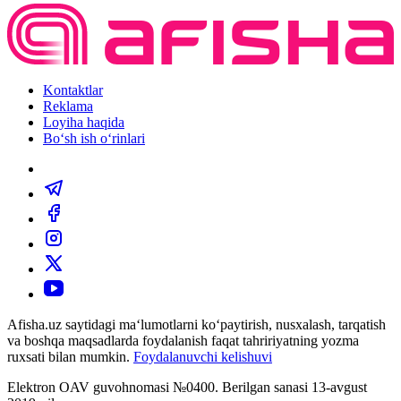
Kontaktlar
Reklama
Loyiha haqida
Bo‘sh ish o‘rinlari
Afisha.uz saytidagi ma‘lumotlarni ko‘paytirish, nusxalash, tarqatish
va boshqa maqsadlarda foydalanish faqat tahririyatning yozma
ruxsati bilan mumkin.
Foydalanuvchi kelishuvi
Elektron OAV guvohnomasi №0400. Berilgan sanasi 13-avgust