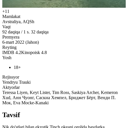
+11
Mamlakat
Avstraliya, AQSh
Vaqt
92
daqiqa
/
1 s. 32 daqiqa
Premyera
6-mart 2022 (Jahon)
Reyting
IMDB
4.2
Kinopoisk
4.8
Yosh
18+
Rejissyor
Yendryu Trauki
Aktyorlar
Teressa Liyen, Keyt Lister, Tim Ross, Saskiya Archer, Kemeron
Xud, Анн Чуонг, Саскиа Хемпел, Бриджет Бёрт, Венди П.
Мок, Eva Mocke-Kanaki
Tavsif
Nik do'stlari bilan ekzotik Tinch okeani orolida baydarka