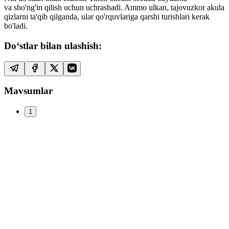
va sho'ng'in qilish uchun uchrashadi. Ammo ulkan, tajovuzkor akula
qizlarni ta'qib qilganda, ular qo'rquvlariga qarshi turishlari kerak
bo'ladi.
Do‘stlar bilan ulashish:
Mavsumlar
1