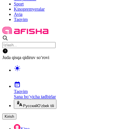
Sport
Kinopremyeralar
Avia
Taqvim
Juda qisqa qidiruv so‘rovi
Taqvim
Sana bo‘yicha tadbirlar
Русский
O‘zbek tili
Kirish
Kino