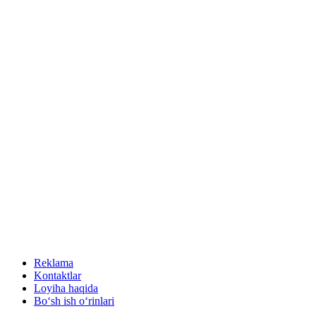
Reklama
Kontaktlar
Loyiha haqida
Bo‘sh ish o‘rinlari