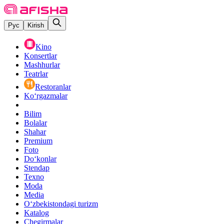
Рус
Kirish
Kino
Konsertlar
Mashhurlar
Teatrlar
Restoranlar
Ko‘rgazmalar
Bilim
Bolalar
Shahar
Premium
Foto
Do‘konlar
Stendap
Texno
Moda
Media
O‘zbekistondagi turizm
Katalog
Chegirmalar