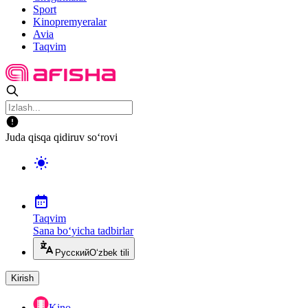
Sport
Kinopremyeralar
Avia
Taqvim
Juda qisqa qidiruv so‘rovi
Taqvim
Sana bo‘yicha tadbirlar
Русский
O‘zbek tili
Kirish
Kino