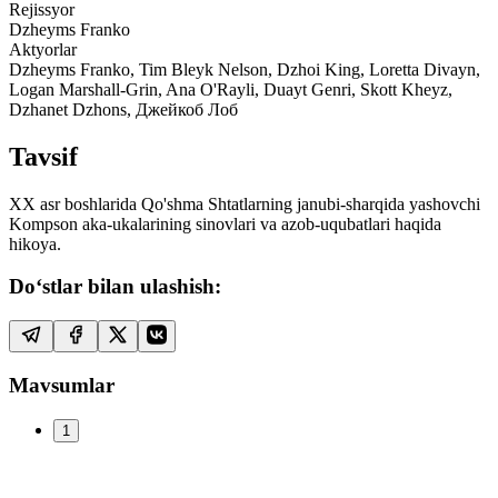
Rejissyor
Dzheyms Franko
Aktyorlar
Dzheyms Franko, Tim Bleyk Nelson, Dzhoi King, Loretta Divayn,
Logan Marshall-Grin, Ana O'Rayli, Duayt Genri, Skott Kheyz,
Dzhanet Dzhons, Джейкоб Лоб
Tavsif
XX asr boshlarida Qo'shma Shtatlarning janubi-sharqida yashovchi
Kompson aka-ukalarining sinovlari va azob-uqubatlari haqida
hikoya.
Do‘stlar bilan ulashish:
Mavsumlar
1