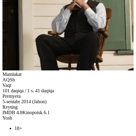
Mamlakat
AQSh
Vaqt
101
daqiqa
/
1 s. 41 daqiqa
Premyera
5-sentabr 2014 (Jahon)
Reyting
IMDB
4.8
Kinopoisk
6.1
Yosh
18+