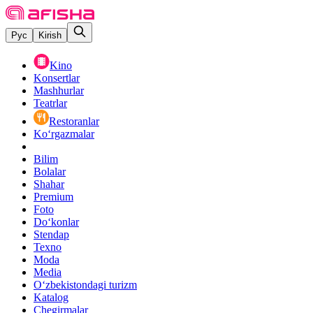
Рус
Kirish
Kino
Konsertlar
Mashhurlar
Teatrlar
Restoranlar
Ko‘rgazmalar
Bilim
Bolalar
Shahar
Premium
Foto
Do‘konlar
Stendap
Texno
Moda
Media
O‘zbekistondagi turizm
Katalog
Chegirmalar