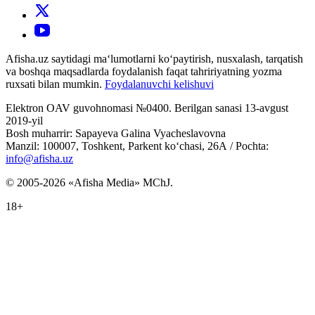
Afisha.uz saytidagi ma‘lumotlarni ko‘paytirish, nusxalash, tarqatish
va boshqa maqsadlarda foydalanish faqat tahririyatning yozma
ruxsati bilan mumkin.
Foydalanuvchi kelishuvi
Elektron OAV guvohnomasi №0400. Berilgan sanasi 13-avgust
2019-yil
Bosh muharrir: Sapayeva Galina Vyacheslavovna
Manzil: 100007, Toshkent, Parkent ko‘chasi, 26А / Pochta:
info@afisha.uz
© 2005-2026 «Afisha Media» MChJ.
18+