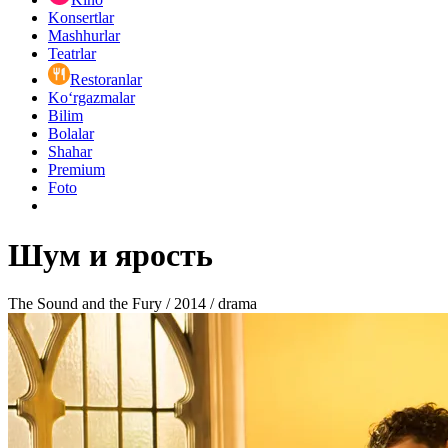
Konsertlar
Mashhurlar
Teatrlar
Restoranlar
Ko‘rgazmalar
Bilim
Bolalar
Shahar
Premium
Foto
Шум и ярость
The Sound and the Fury / 2014 / drama